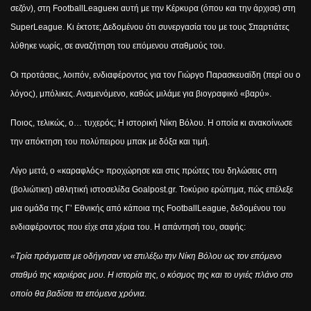
σεζόν), στη
Football
League
κι αυτή με την Κέρκυρα (όπου και την άρχισε) στη
Super
League
. Κι έκτοτε; Δεδομένου ότι συνεργασία του με τους Σπαρτιάτες
λύθηκε νωρίς, σε αναζήτηση του επόμενου σταθμούς του.
Οι προτάσεις, λοιπόν, ενδιαφέροντος για τον Γιώργο Παρασκευαϊδη (περί ου ο
λόγος), μπόλικες. Αναμενόμενο, καθώς μιλάμε για βιογραφικό «βαρύ».
Ποιος, τελικώς, ο… τυχερός; Η ιστορική Νίκη Βόλου. Η οποία κι ανακοίνωσε
την απόκτηση του πολύπειρου μπακ με δόξα και τιμή.
Λίγο μετά, ο «καραφλός» προχώρησε και στις πρώτες του δηλώσεις στη
(βολιώτικη) αθλητική ιστοσελίδα
Goalpost
.
gr
.
To
κύριο ερώτημα, πώς επέλεξε
μια ομάδα της Γ’ Εθνικής από κάποια της
Football
League
, δεδομένου του
ενδιαφέροντος που είχε στα χέρια του. Η απάντησή του, σαφής:
«Τρία πράγματα με οδήγησαν να επιλέξω την Νίκη Βόλου ως τον επόμενο
σταθμό της καριέρας μου.
Η ιστορία της, ο κόσμος της και το υγιές πλάνο
στο
οποίο θα βαδίσει τα επόμενα χρόνια.