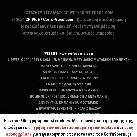
ΚΑΤΑΣΚΕΥΗ ΣΕΛΙΔΑΣ: CP-WEB/CORFUPRESS.COM
© 2024
CP-Web / CorfuPress.com
- Κατασκευή και διαχείριση
ιστοσελίδων, ηλεκτρονική και έντυπη ενημέρωση,
οπτικοακουστικές και διαφημιστικές υπηρεσίες
WEBSITE: www.corfusports.com
C.P.WEB-CORFUPRESS.COM - ΕΜΜΑΝΟΥΗΛ ΜΕΘΥΜΑΚΗΣ // ΑΤΟΜΙΚΗ ΕΠΙΧΕΙΡΗΣΗ
MANTZAΡΟΥ 6 - T.K. 49132, ΚΕΡΚΥΡΑ
ΑΦΜ: 107115640 - ΔΟΥ ΚΕΡΚΥΡΑΣ
ΤΗΛΕΦΩΝΟ ΕΠΙΚΟΙΝΩΝΙΑΣ: 2661026992
EMAIL: info@corfupress.com
ΙΔΙΟΚΤΗΤΗΣ: EMMANOYΗΛ ΜΕΘΥΜΑΚΗΣ
ΝΟΜΙΜΟΣ ΕΚΠΡΟΣΩΠΟΣ: EMMANOYΗΛ ΜΕΘΥΜΑΚΗΣ
ΔΙΕΥΘΥΝΤΗΣ: EMMANOYΗΛ ΜΕΘΥΜΑΚΗΣ
ΔΙΕΥΘΥΝΤΡΙΑ ΣΥΝΤΑΞΗΣ: ΝΙΚΟΛΑΪΣ ΒΛΑΧΟΥ
ΔΙΑΧΕΙΡΙΣΤΗΣ: EMMANOYΗΛ ΜΕΘΥΜΑΚΗΣ
Η ιστοσελίδα χρησιμοποιεί cookies. Με τη συνέχιση της χρήσης της,
ΔΙΚΑΙΟΥΧΟΣ DOMAIN: ΕΜΜΑΝΟΥΗΛ ΜΕΘΥΜΑΚΗΣ
αποδέχεστε
τη χρήση των απολύτως απαραίτητων cookies
και
τους
όρους χρήσης
για την πλοήγηση στον ιστότοπο του CorfuSports.gr