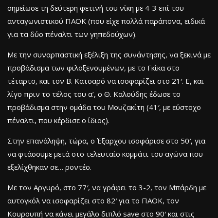
σημείωσε τη δεύτερη φετινή του νίκη με 4-3 επί του
ανταγωνιστικού ΠΑΟΚ (που είχε πολλά παράπονα, ειδικά
για τα δύο πέναλτι των γηπεδούχων).
Με την συναρπαστική εξέλιξη της συνάντησης, να ξεκινά με
προβάδισμα των φιλοξενουμένων, με το Γκίκα στο
τέταρτο, και τον Β. Κατσαρό να ισοφαρίζει στο 21′. Ε, και
λίγο πριν το τέλος του α’, ο Θ. Καλούδης έδωσε το
προβάδισμα στην ομάδα του Μουζακίτη (41′, με εύστοχο
πέναλτι, που κέρδισε ο ίδιος).
Στην επανάληψη, τώρα, ο Έξαρχου ισοφάρισε στο 50′, για
να φτάσουμε μετά στο τελευταίο κομμάτι του αγώνα που
εξελίχθηκαν σε… ροντέο.
Με τον Αργυρό, στο 77′, να γράφει το 3-2, τον Μπάρδη με
αυτογκόλ να ισοφαρίζει στο 82′ για το ΠΑΟΚ, τον
Κουρουπή να κάνει μεγάλο διπλό save στο 90′ και στις