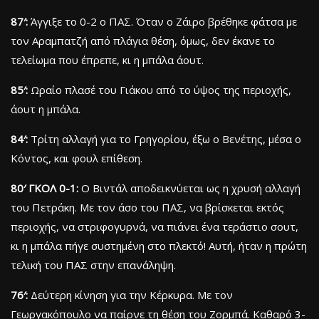
87′:
Άγγιξε το 0-2 ο ΠΑΣ. Όταν ο Ζάιρο βρέθηκε φάτσα με
τον Αραμπατζή από πλάγια θέση, όμως, δεν έκανε το
τελείωμα που έπρεπε, κι η μπάλα άουτ.
85′:
Ωραίο πλασέ του Γιάκου από το ύψος της περιοχής,
άουτ η μπάλα.
84′:
Τρίτη αλλαγή για το Γρηγορίου, έξω ο Βενέτης, μέσα ο
Κόντος, και φουλ επίθεση.
80′ ΓΚΟΛ 0-1:
Ο Βιντάλ αποδεικνύεται ως η χρυσή αλλαγή
του Πετράκη. Με τον άσο του ΠΑΣ, να βρίσκεται εκτός
περιοχής, να στριφογυρνά, να πιάνει ένα τεράστιο σουτ,
κι η μπάλα πήγε συστημένη στο πλεκτό! Αυτή, ήταν η πρώτη
τελική του ΠΑΣ στην επανάληψη.
76′:
Δεύτερη κίνηση για την Κέρκυρα. Με τον
Γεωργακόπουλο να παίρνε τη θέση του Ζορμπά. Καθαρό 3-