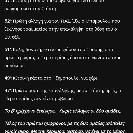
57′:
Κίτρινη στον Μπουκουβάλα για ένα σκληρό
μαρκάρισμα στον Σιόντη
52′:
Πρώτη αλλαγή για τον ΠΑΣ. Έξω ο Μπαμουλού που
ξεκίνησε τραυματίας στην επανάληψη, στη θέση του ο
Βιντάλ.
51′:
Καλή, δυνατή, εκτέλεση φάουλ του Τουραμ, από
αρκετά μακριά, ο Περιστερίδης έπεσε στη γωνία του και
μπλόκαρε.
49′:
Κίτρινη κάρτα στο Τζημόπουλο, για χέρι.
47′:
Πρώτο σουτ της επανάληψης, με το Σιόντη, όμως, ο
Περιστερίδης δεν είχε πρόβλημα.
Το β’ ημίχρονο ξεκίνησε… Χωρίς αλλαγές οι δύο ομάδες.
Τέλος του πρώτου ημιχρόνου με τις δύο ομάδες ισόπαλες
χωρίς σκορ. Με την Κέρκυρα, ωστόσο, να έχει με το μέρος