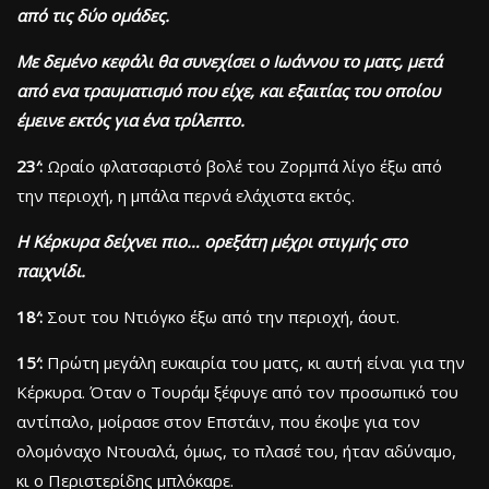
από τις δύο ομάδες.
Με δεμένο κεφάλι θα συνεχίσει ο Ιωάννου το ματς, μετά
από ενα τραυματισμό που είχε, και εξαιτίας του οποίου
έμεινε εκτός για ένα τρίλεπτο.
23′:
Ωραίο φλατσαριστό βολέ του Ζορμπά λίγο έξω από
την περιοχή, η μπάλα περνά ελάχιστα εκτός.
Η Κέρκυρα δείχνει πιο… ορεξάτη μέχρι στιγμής στο
παιχνίδι.
18′:
Σουτ του Ντιόγκο έξω από την περιοχή, άουτ.
15′:
Πρώτη μεγάλη ευκαιρία του ματς, κι αυτή είναι για την
Κέρκυρα. Όταν ο Τουράμ ξέφυγε από τον προσωπικό του
αντίπαλο, μοίρασε στον Επστάιν, που έκοψε για τον
ολομόναχο Ντουαλά, όμως, το πλασέ του, ήταν αδύναμο,
κι ο Περιστερίδης μπλόκαρε.