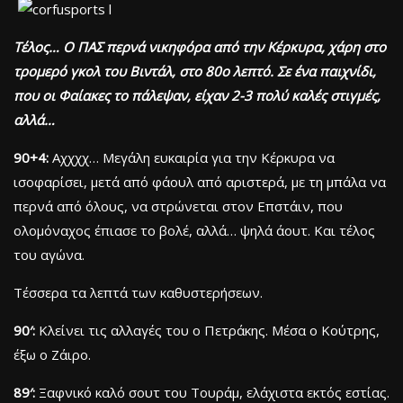
Τέλος… Ο ΠΑΣ περνά νικηφόρα από την Κέρκυρα, χάρη στο
τρομερό γκολ του Βιντάλ, στο 80ο λεπτό. Σε ένα παιχνίδι,
που οι Φαίακες το πάλεψαν, είχαν 2-3 πολύ καλές στιγμές,
αλλά…
90+4:
Αχχχχ… Μεγάλη ευκαιρία για την Κέρκυρα να
ισοφαρίσει, μετά από φάουλ από αριστερά, με τη μπάλα να
περνά από όλους, να στρώνεται στον Επστάιν, που
ολομόναχος έπιασε το βολέ, αλλά… ψηλά άουτ. Και τέλος
του αγώνα.
Τέσσερα τα λεπτά των καθυστερήσεων.
90′:
Κλείνει τις αλλαγές του ο Πετράκης. Μέσα ο Κούτρης,
έξω ο Ζάιρο.
89′:
Ξαφνικό καλό σουτ του Τουράμ, ελάχιστα εκτός εστίας.