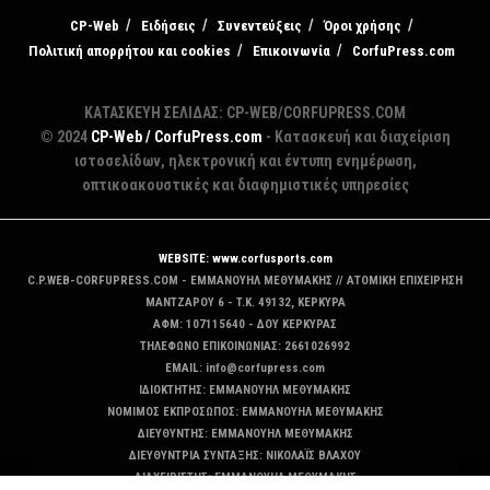
CP-Web
Ειδήσεις
Συνεντεύξεις
Όροι χρήσης
Πολιτική απορρήτου και cookies
Επικοινωνία
CorfuPress.com
ΚΑΤΑΣΚΕΥΗ ΣΕΛΙΔΑΣ: CP-WEB/CORFUPRESS.COM
© 2024
CP-Web / CorfuPress.com
- Κατασκευή και διαχείριση
ιστοσελίδων, ηλεκτρονική και έντυπη ενημέρωση,
οπτικοακουστικές και διαφημιστικές υπηρεσίες
WEBSITE: www.corfusports.com
C.P.WEB-CORFUPRESS.COM - ΕΜΜΑΝΟΥΗΛ ΜΕΘΥΜΑΚΗΣ // ΑΤΟΜΙΚΗ ΕΠΙΧΕΙΡΗΣΗ
MANTZAΡΟΥ 6 - T.K. 49132, ΚΕΡΚΥΡΑ
ΑΦΜ: 107115640 - ΔΟΥ ΚΕΡΚΥΡΑΣ
ΤΗΛΕΦΩΝΟ ΕΠΙΚΟΙΝΩΝΙΑΣ: 2661026992
EMAIL: info@corfupress.com
ΙΔΙΟΚΤΗΤΗΣ: EMMANOYΗΛ ΜΕΘΥΜΑΚΗΣ
ΝΟΜΙΜΟΣ ΕΚΠΡΟΣΩΠΟΣ: EMMANOYΗΛ ΜΕΘΥΜΑΚΗΣ
ΔΙΕΥΘΥΝΤΗΣ: EMMANOYΗΛ ΜΕΘΥΜΑΚΗΣ
ΔΙΕΥΘΥΝΤΡΙΑ ΣΥΝΤΑΞΗΣ: ΝΙΚΟΛΑΪΣ ΒΛΑΧΟΥ
ΔΙΑΧΕΙΡΙΣΤΗΣ: EMMANOYΗΛ ΜΕΘΥΜΑΚΗΣ