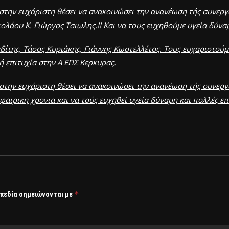
στην ευχάριστη θέσει να ανακοινώσει την ανανέωση τής συνεργ
λάου Κ. Γιώργος Τσιωλης.!! Και να τους ευχηθούμε υγεία δύναμ
ίτης, Τάσος Κυριάκης, Γιάννης Κωστελλέτος. Τους ευχαριστούμ
λή επιτυχία στην Α ΕΠΣ Κερκυρας.
την ευχάριστη θέσει να ανακοινώσει την ανανέωση τής συνεργ
ιρικη χρονια και να τούς ευχηθεί υγεία δύναμη και πολλές επ
*
 πεδία σημειώνονται με