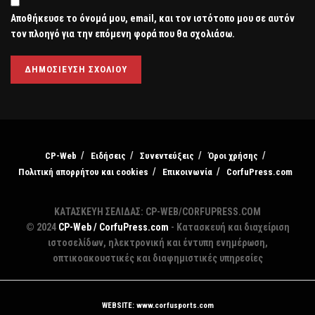
Αποθήκευσε το όνομά μου, email, και τον ιστότοπο μου σε αυτόν
τον πλοηγό για την επόμενη φορά που θα σχολιάσω.
CP-Web
Ειδήσεις
Συνεντεύξεις
Όροι χρήσης
Πολιτική απορρήτου και cookies
Επικοινωνία
CorfuPress.com
ΚΑΤΑΣΚΕΥΗ ΣΕΛΙΔΑΣ: CP-WEB/CORFUPRESS.COM
© 2024
CP-Web / CorfuPress.com
- Κατασκευή και διαχείριση
ιστοσελίδων, ηλεκτρονική και έντυπη ενημέρωση,
οπτικοακουστικές και διαφημιστικές υπηρεσίες
WEBSITE: www.corfusports.com