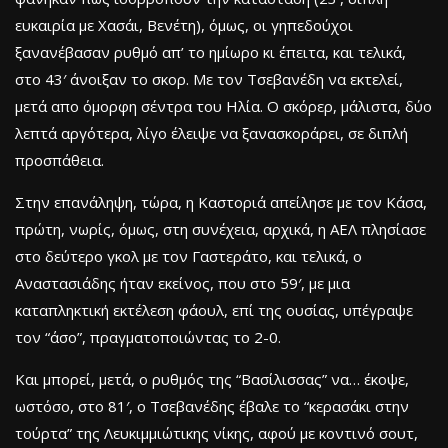
ευκαιρία με Χασάι, Βενέτη), όμως, οι γηπεδούχοι
ξανανέβασαν ρυθμό απ’ το ημίωρο κι έπειτα, και τελικά,
στο 43′ άνοιξαν το σκορ. Με τον Τσεβανέδη να εκτελεί,
μετά απο όμορφη σέντρα του Ηλία. Ο σκόρερ, μάλιστα, δύο
λεπτά αργότερα, λίγο έλειψε να ξανασκοράρει, σε διπλή
προσπάθεια.
Στην επανάληψη, τώρα, η Καστοριά απείλησε με τον Κάσα,
πρώτη, νωρίς, όμως, στη συνέχεια, αρχικά, η ΑΕΛ πλησίασε
στο δεύτερο γκολ με τον Γαστεράτο, και τελικά, ο
Αναστασιάδης ήταν εκείνος, που στο 59′, με μια
καταπληκτική εκτέλεση φάουλ, επί της ουσίας, υπέγραψε
τον “άσο”, πραγματοποιώντας το 2-0.
Και μπορεί, μετά, ο ρυθμός της “Βασίλισσας” να… έκοψε,
ωστόσο, στο 81′, ο Τσεβανέδης έβαλε το “κερασάκι στην
τούρτα” της Λευκιμμιώτικης νίκης, αφού με κοντινό σουτ,