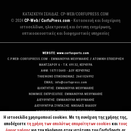
ΚΑΤΑΣΚΕΥΗ ΣΕΛΙΔΑΣ: CP-WEB/CORFUPRESS.COM
© 2024
CP-Web / CorfuPress.com
- Κατασκευή και διαχείριση
ιστοσελίδων, ηλεκτρονική και έντυπη ενημέρωση,
οπτικοακουστικές και διαφημιστικές υπηρεσίες
WEBSITE: www.corfusports.com
C.P.WEB-CORFUPRESS.COM - ΕΜΜΑΝΟΥΗΛ ΜΕΘΥΜΑΚΗΣ // ΑΤΟΜΙΚΗ ΕΠΙΧΕΙΡΗΣΗ
MANTZAΡΟΥ 6 - T.K. 49132, ΚΕΡΚΥΡΑ
ΑΦΜ: 107115640 - ΔΟΥ ΚΕΡΚΥΡΑΣ
ΤΗΛΕΦΩΝΟ ΕΠΙΚΟΙΝΩΝΙΑΣ: 2661026992
EMAIL: info@corfupress.com
ΙΔΙΟΚΤΗΤΗΣ: EMMANOYΗΛ ΜΕΘΥΜΑΚΗΣ
ΝΟΜΙΜΟΣ ΕΚΠΡΟΣΩΠΟΣ: EMMANOYΗΛ ΜΕΘΥΜΑΚΗΣ
ΔΙΕΥΘΥΝΤΗΣ: EMMANOYΗΛ ΜΕΘΥΜΑΚΗΣ
ΔΙΕΥΘΥΝΤΡΙΑ ΣΥΝΤΑΞΗΣ: ΝΙΚΟΛΑΪΣ ΒΛΑΧΟΥ
ΔΙΑΧΕΙΡΙΣΤΗΣ: EMMANOYΗΛ ΜΕΘΥΜΑΚΗΣ
Η ιστοσελίδα χρησιμοποιεί cookies. Με τη συνέχιση της χρήσης της,
ΔΙΚΑΙΟΥΧΟΣ DOMAIN: ΕΜΜΑΝΟΥΗΛ ΜΕΘΥΜΑΚΗΣ
αποδέχεστε
τη χρήση των απολύτως απαραίτητων cookies
και
τους
όρους χρήσης
για την πλοήγηση στον ιστότοπο του CorfuSports.gr