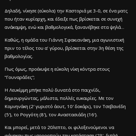
Δηλαδή, νίκησε (εύκολα) την Καστοριά με 3-0, σε ένα ματς
που ήταν κυρίαρχη, και έδειξε πως βρίσκεται σε συνεχή
ανάκαμψη, ενώ και βαθμολογικά, ξανανέβηκε στα ψηλά…
Καθώς, η ομάδα του Γιάννη Σφακιανάκη, μια αγωνιστική
πριν το τέλος του α’ γύρου, βρίσκεται στην 3η θέση της
βαθμολογίας.
Πως όμως, προέκυψε η εύκολη νίκη κόντρα στους
“Γουναράδες”;
Η Λευκίμμη μπήκε πολύ δυνατά στο παιχνίδι,
δημιουργώντας, μάλιστα, πολλές ευκαιρίες. Με τον
Κομνηνάκη (2′ γυριστό άουτ, 10′ δοκάρι), τον Τσεβανέδη
(5′), το Ρογγότη (8′), τον Αναστασιάδη (16′).
Και μπορεί, μετά το 20λεπτο, οι φιλοξενούμενοι να
φάνηκαν πως ισορροπούν την κατάσταση (23′, διπλή