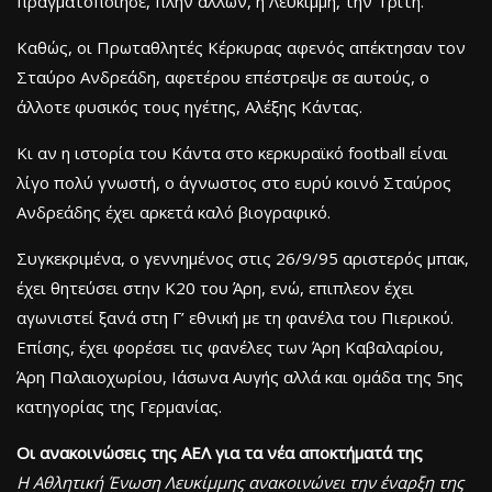
πραγματοποίησε, πλην άλλων, η Λευκίμμη, την Τρίτη.
Καθώς, οι Πρωταθλητές Κέρκυρας αφενός απέκτησαν τον
Σταύρο Ανδρεάδη, αφετέρου επέστρεψε σε αυτούς, ο
άλλοτε φυσικός τους ηγέτης, Αλέξης Κάντας.
Κι αν η ιστορία του Κάντα στο κερκυραϊκό football είναι
λίγο πολύ γνωστή, ο άγνωστος στο ευρύ κοινό Σταύρος
Ανδρεάδης έχει αρκετά καλό βιογραφικό.
Συγκεκριμένα, ο γεννημένος στις 26/9/95 αριστερός μπακ,
έχει θητεύσει στην Κ20 του Άρη, ενώ, επιπλεον έχει
αγωνιστεί ξανά στη Γ’ εθνική με τη φανέλα του Πιερικού.
Επίσης, έχει φορέσει τις φανέλες των Άρη Καβαλαρίου,
Άρη Παλαιοχωρίου, Ιάσωνα Αυγής αλλά και ομάδα της 5ης
κατηγορίας της Γερμανίας.
Οι ανακοινώσεις της ΑΕΛ για τα νέα αποκτήματά της
Η Αθλητική Ένωση Λευκίμμης ανακοινώνει την έναρξη της