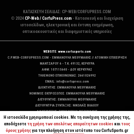
ΚΑΤΑΣΚΕΥΗ ΣΕΛΙΔΑΣ: CP-WEB/CORFUPRESS.COM
© 2024
CP-Web / CorfuPress.com
- Κατασκευή και διαχείριση
ιστοσελίδων, ηλεκτρονική και έντυπη ενημέρωση,
οπτικοακουστικές και διαφημιστικές υπηρεσίες
WEBSITE: www.corfusports.com
C.P.WEB-CORFUPRESS.COM - ΕΜΜΑΝΟΥΗΛ ΜΕΘΥΜΑΚΗΣ // ΑΤΟΜΙΚΗ ΕΠΙΧΕΙΡΗΣΗ
MANTZAΡΟΥ 6 - T.K. 49132, ΚΕΡΚΥΡΑ
ΑΦΜ: 107115640 - ΔΟΥ ΚΕΡΚΥΡΑΣ
ΤΗΛΕΦΩΝΟ ΕΠΙΚΟΙΝΩΝΙΑΣ: 2661026992
EMAIL: info@corfupress.com
ΙΔΙΟΚΤΗΤΗΣ: EMMANOYΗΛ ΜΕΘΥΜΑΚΗΣ
ΝΟΜΙΜΟΣ ΕΚΠΡΟΣΩΠΟΣ: EMMANOYΗΛ ΜΕΘΥΜΑΚΗΣ
ΔΙΕΥΘΥΝΤΗΣ: EMMANOYΗΛ ΜΕΘΥΜΑΚΗΣ
ΔΙΕΥΘΥΝΤΡΙΑ ΣΥΝΤΑΞΗΣ: ΝΙΚΟΛΑΪΣ ΒΛΑΧΟΥ
ΔΙΑΧΕΙΡΙΣΤΗΣ: EMMANOYΗΛ ΜΕΘΥΜΑΚΗΣ
Η ιστοσελίδα χρησιμοποιεί cookies. Με τη συνέχιση της χρήσης της,
ΔΙΚΑΙΟΥΧΟΣ DOMAIN: ΕΜΜΑΝΟΥΗΛ ΜΕΘΥΜΑΚΗΣ
αποδέχεστε
τη χρήση των απολύτως απαραίτητων cookies
και
τους
όρους χρήσης
για την πλοήγηση στον ιστότοπο του CorfuSports.gr