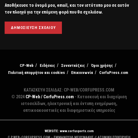
Αποθήκευσε το όνομά μου, email, και τον ιστότοπο μου σε αυτόν
τον πλοηγό για την επόμενη φορά που θα σχολιάσω.
CP-Web
Ειδήσεις
Συνεντεύξεις
Όροι χρήσης
Πολιτική απορρήτου και cookies
Επικοινωνία
CorfuPress.com
ΚΑΤΑΣΚΕΥΗ ΣΕΛΙΔΑΣ: CP-WEB/CORFUPRESS.COM
© 2024
CP-Web / CorfuPress.com
- Κατασκευή και διαχείριση
ιστοσελίδων, ηλεκτρονική και έντυπη ενημέρωση,
οπτικοακουστικές και διαφημιστικές υπηρεσίες
WEBSITE: www.corfusports.com
C.P.WEB-CORFUPRESS.COM - ΕΜΜΑΝΟΥΗΛ ΜΕΘΥΜΑΚΗΣ // ΑΤΟΜΙΚΗ ΕΠΙΧΕΙΡΗΣΗ