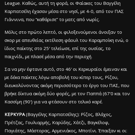
League. Καθώς, αυτή τη φορά, οι Φαίακες του Βαγγέλη
Καρπατσέλη έχασαν μέσα στο νησί, με 4-0, από τον ΠΑΣ
Γιάννινα, που “καθάρισε” το ματς από νωρίς.
Μόλις στο πρώτο λεπτό, οι φιλοξενούμενοι άνοιξαν το
σκορ με απευθείας εκτέλεση φάουλ του Καραμποΐκη ενώ, ο
ίδιος παίκτης στο 25′ τελείωσε, επί της ουσίας, το
παιχνίδι, με πλασέ μέσα από την περιοχή.
Σα να μην έφτανε αυτό, στο 46′ οι Κερκυραίοι έμειναν και
με δέκα παίκτες λόγω αποβολή του κίπερ τους, Ρίζου,
διευκολύνοντας ακόμη περισσότερο το έργο του ΠΑΣ, που
βρήκε δίκτυα ακόμη δύο φορές, με τον Παππά (67’0 και τον
Κασσίμη (90′) για να φτάσουν στο τελικό καρέ.
ΚΕΡΚΥΡΑ
(Βαγγέλης Καρπατσέλης): Ρίζος, Βλάχος,
Πρέτζας, Γουλιαρμής, Καρύδης, Χάτζι, Βαγκέλοφ,
Παγιάτης, Μάστορας, Αρμενιάκος, Μποτίνι. Έπαιξαν κι οι: