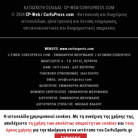
ΚΑΤΑΣΚΕΥΗ ΣΕΛΙΔΑΣ: CP-WEB/CORFUPRESS.COM
© 2024
CP-Web / CorfuPress.com
- Κατασκευή και διαχείριση
ιστοσελίδων, ηλεκτρονική και έντυπη ενημέρωση,
οπτικοακουστικές και διαφημιστικές υπηρεσίες
WEBSITE: www.corfusports.com
C.P.WEB-CORFUPRESS.COM - ΕΜΜΑΝΟΥΗΛ ΜΕΘΥΜΑΚΗΣ // ΑΤΟΜΙΚΗ ΕΠΙΧΕΙΡΗΣΗ
MANTZAΡΟΥ 6 - T.K. 49132, ΚΕΡΚΥΡΑ
ΑΦΜ: 107115640 - ΔΟΥ ΚΕΡΚΥΡΑΣ
ΤΗΛΕΦΩΝΟ ΕΠΙΚΟΙΝΩΝΙΑΣ: 2661026992
EMAIL: info@corfupress.com
ΙΔΙΟΚΤΗΤΗΣ: EMMANOYΗΛ ΜΕΘΥΜΑΚΗΣ
ΝΟΜΙΜΟΣ ΕΚΠΡΟΣΩΠΟΣ: EMMANOYΗΛ ΜΕΘΥΜΑΚΗΣ
ΔΙΕΥΘΥΝΤΗΣ: EMMANOYΗΛ ΜΕΘΥΜΑΚΗΣ
ΔΙΕΥΘΥΝΤΡΙΑ ΣΥΝΤΑΞΗΣ: ΝΙΚΟΛΑΪΣ ΒΛΑΧΟΥ
ΔΙΑΧΕΙΡΙΣΤΗΣ: EMMANOYΗΛ ΜΕΘΥΜΑΚΗΣ
Η ιστοσελίδα χρησιμοποιεί cookies. Με τη συνέχιση της χρήσης της,
ΔΙΚΑΙΟΥΧΟΣ DOMAIN: ΕΜΜΑΝΟΥΗΛ ΜΕΘΥΜΑΚΗΣ
αποδέχεστε
τη χρήση των απολύτως απαραίτητων cookies
και
τους
όρους χρήσης
για την πλοήγηση στον ιστότοπο του CorfuSports.gr
ΣΥΜΦΩΝΩ