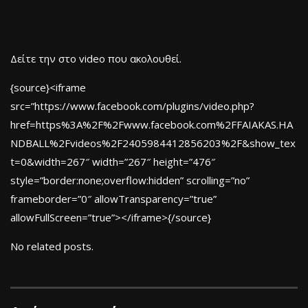
Δείτε την στο video που ακολουθεί.
{source}<iframe
src=”https://www.facebook.com/plugins/video.php?
href=https%3A%2F%2Fwww.facebook.com%2FFAIAKAS.HA
NDBALL%2Fvideos%2F2405984412856203%2F&show_tex
t=0&width=267″ width=”267″ height=”476″
style=”border:none;overflow:hidden” scrolling=”no”
frameborder=”0″ allowTransparency=”true”
allowFullScreen=”true”></iframe>{/source}
No related posts.