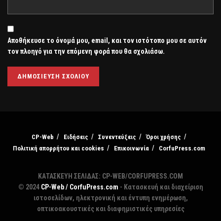
Αποθήκευσε το όνομά μου, email, και τον ιστότοπο μου σε αυτόν
τον πλοηγό για την επόμενη φορά που θα σχολιάσω.
CP-Web
Ειδήσεις
Συνεντεύξεις
Όροι χρήσης
Πολιτική απορρήτου και cookies
Επικοινωνία
CorfuPress.com
ΚΑΤΑΣΚΕΥΗ ΣΕΛΙΔΑΣ: CP-WEB/CORFUPRESS.COM
© 2024
CP-Web / CorfuPress.com
- Κατασκευή και διαχείριση
ιστοσελίδων, ηλεκτρονική και έντυπη ενημέρωση,
οπτικοακουστικές και διαφημιστικές υπηρεσίες