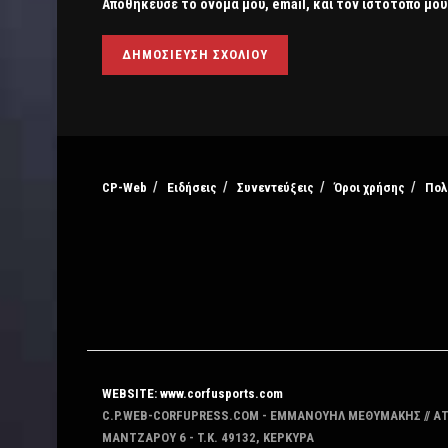
Αποθήκευσε το όνομά μου, email, και τον ιστότοπο μου
CP-Web
Ειδήσεις
Συνεντεύξεις
Όροι χρήσης
Πολ
WEBSITE: www.corfusports.com
C.P.WEB-CORFUPRESS.COM - ΕΜΜΑΝΟΥΗΛ ΜΕΘΥΜΑΚΗΣ // Α
MANTZAΡΟΥ 6 - T.K. 49132, ΚΕΡΚΥΡΑ