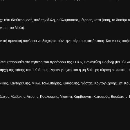
 είχε κάτι ιδιαίτερο, ενώ, από την άλλη, ο Ολυμπιακός μέτρησε, κατά βάση, το δοκάρι
 μια του Μίκλι).
υνατή αμυντική συνέπεια να διαχειριστούν την υπέρ τους κατάσταση. Και να «χτυπ
φεται (παρουσία στο γήπεδο του προέδρου της ΕΠΣΚ, Παναγιώτη Ποζίδη) μια μίνι 
 αρχή της φάσης του 1-0 όπου μίλησαν για χέρι και η μη δεύτερη κίτρινη σε παίκτη 
ίκας, Κανταρέλλης, Μίκλι, Τσιλιμπάρης, Κούφαλης, Νάστας, Κοντογιώργης, Σπ. Κου
Βλάχος, Αλεξάκης, Λέσσης, Κουλούρης, Μποτίνι, Καρβούνης, Κατσαρός, Βασιλάκης, Ν