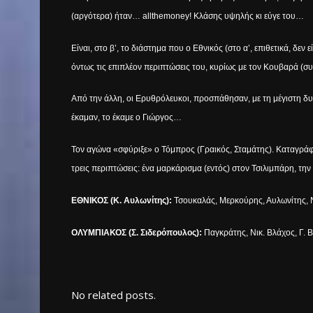
(αργότερα) ήταν…
all
the
money
! Κλάσης υψηλής κι εύγε του…
Είναι, στο β’, το διάστημα που ο Εθνικός (στο α’, επιθετικά, δεν
όντως τις επιπλέον περιπτώσεις του, κυρίως με τον Κουβαρά (συν
Από την άλλη, οι Ερυθρόλευκοι, προσπάθησαν, με τη μέγιστη δ
έκαμαν, το έκαμε ο Γιώργος…
Τον αγώνα «σφύριξε» ο Τόμπρος (Γραικός, Σταμάτης). Καταγρά
τρεις περιπτώσεις: ένα μαρκάρισμα (εντός) στον Τσιλιμπάρη, την
ΕΘΝΙΚΟΣ (Κ. Αυλωνίτης):
Τσουκαλάς, Μερκούρης, Αυλωνίτης, Ν
ΟΛΥΜΠΙΑΚΟΣ (Σ. Σιδερόπουλος):
Παγκράτης, Νικ. Βλάχος, Γ. 
No related posts.