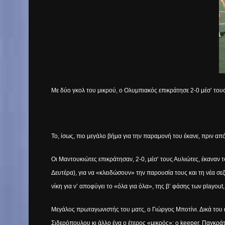
Με δύο γκολ του μικρού, ο Ολυμπιακός επικράτησε 2-0 μέσ’ τους
Το, ίσως, πιο μεγάλο βήμα για την παραμονή του έκανε, πριν α
Οι Μαντουκιώτες επικράτησαν, 2-0, μέσ’ τους Αυλιώτες, έκαναν 
Δευτέρα), για να «κλειδώσουν» την παρουσία τους και τη νέα σεζό
νίκη για ν’ αποφύγει το «όλα για όλα», της β’ φάσης των
play
out
Μεγάλος πρωταγωνιστής του ματς, ο Γιώργος Μποτίνι. Δικά του κ
Σιδερόπουλου κι άλλο ένα ο έτερος «μικρός»: ο
keeper
, Παγκράτ