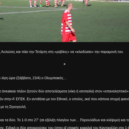
 Αυλιώτες και πάει την Τετάρτη στη «ρεβάνς» να «κλειδώσει» την παραμονή του.
*
πό λίγη ώρα (Σάββατο, 23/4) ο Ολυμπιακός…
το
break
και πλέον ζητούν δύο αποτελέσματα (νίκη ή ισοπαλία) στον «επαναληπτικό» 
ν στην Α’ ΕΠΣΚ. Εν αντιθέσει με τον Εθνικό, ο οποίος, εκεί που κάποια στιγμή φαιν
, με τη Στρογγυλή.
αι τα δύο. Το 1-0 στο 27’ (σε εξέλιξη πλαγίου των… Περουλάδων και κλέψιμο) και 
ης. Ειδικά οι δύο αποκρούσεις του (στην εξ επαφής κεφαλιά του Κανταρέλλη στο 1