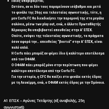
Ποιος υποβιβάζεται;
Ωστόσο, αν οι δύο τους παραμείνουν ισόβαθμοι και μετά
το φινάλε της 26ης και τελευταίας αγωνιστικής, τότε, η
μεν Corfu FC θα διεκδικήσει την παραμονή της στα μεγάλα
σαλόνια, μέσω των play out, ενώ, ο άλλοτε Πρωταθλητής
Κέρκυρας θα υποβιβαστεί απευθείας στην Α’ ΕΠΣΚ.
Οπότε, ενόψει της τελευταίας αγωνιστικής, τα πράγματα
όσον αφορά την… απευθείας “βουτιά” στην Α’ ΕΠΣΚ, είναι
πολύ απλά.
Η Corfu πάει μπαράζ αν φέρει ίδιο ή καλύτερο αποτέλεσμα
από τον ΟΦΑΜ.
Ο ΟΦΑΜ πάει μπαράζ μόνο στην περίπτωση που φέρει
καλύτερο αποτέλεσμα από την Corfu FC.
Για την ιστορία, η CFC θα παίξει στο φινάλε εκτός έδρας
με τη Λευκίμμη, ενώ, ο ΟΦΑΜ εκτός έδρας με την Ομόνοια.
Α1 ΕΠΣΚ – Αγώνες Τετάρτης (εξ αναβολής, 25η
αγωνιστική)