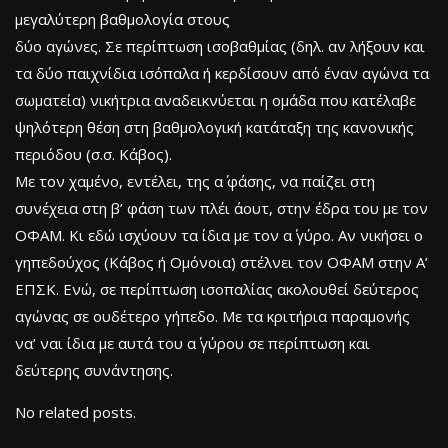
μεγαλύτερη βαθμολογία στους
δύο αγώνες. Σε περίπτωση ισοβαθμίας (δηλ. αν λήξουν και
τα δύο παιχνίδια ισόπαλα ή κερδίσουν από έναν αγώνα τα
σωματεία) νικήτρια αναδεικνύεται η ομάδα που κατέλαβε
ψηλότερη θέση στη βαθμολογική κατάταξη της κανονικής
περιόδου (σ.σ. Κάβος).
Με τον χαμένο, εντέλει, της α΄ φάσης, να παίζει στη
συνέχεια στη β’ φάση των πλέι άουτ, στην έδρα του με τον
ΟΦΑΜ. Κι εδώ ισχύουν τα ίδια με τον α΄ γύρο. Αν νικήσει ο
γηπεδούχος (Κάβος ή Ομόνοια) στέλνει τον ΟΦΑΜ στην Α’
ΕΠΣΚ. Ενώ, σε περίπτωση ισοπαλίας ακολουθεί δεύτερος
αγώνας σε ουδέτερο γήπεδο. Με τα κριτήρια παραμονής
να’ ναι ίδια με αυτά του α΄ γύρου σε περίπτωση και
δεύτερης συνάντησης.
No related posts.