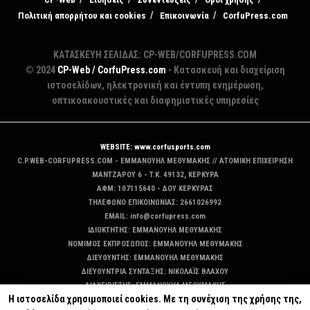
Πολιτική απορρήτου και cookies
Επικοινωνία
CorfuPress.com
ΚΑΤΑΣΚΕΥΗ ΣΕΛΙΔΑΣ: CP-WEB/CORFUPRESS.COM
© 2024
CP-Web / CorfuPress.com
- Κατασκευή και διαχείριση
ιστοσελίδων, ηλεκτρονική και έντυπη ενημέρωση,
οπτικοακουστικές και διαφημιστικές υπηρεσίες
WEBSITE: www.corfusports.com
C.P.WEB-CORFUPRESS.COM - ΕΜΜΑΝΟΥΗΛ ΜΕΘΥΜΑΚΗΣ // ΑΤΟΜΙΚΗ ΕΠΙΧΕΙΡΗΣΗ
MANTZAΡΟΥ 6 - T.K. 49132, ΚΕΡΚΥΡΑ
ΑΦΜ: 107115640 - ΔΟΥ ΚΕΡΚΥΡΑΣ
ΤΗΛΕΦΩΝΟ ΕΠΙΚΟΙΝΩΝΙΑΣ: 2661026992
EMAIL: info@corfupress.com
ΙΔΙΟΚΤΗΤΗΣ: EMMANOYΗΛ ΜΕΘΥΜΑΚΗΣ
ΝΟΜΙΜΟΣ ΕΚΠΡΟΣΩΠΟΣ: EMMANOYΗΛ ΜΕΘΥΜΑΚΗΣ
ΔΙΕΥΘΥΝΤΗΣ: EMMANOYΗΛ ΜΕΘΥΜΑΚΗΣ
ΔΙΕΥΘΥΝΤΡΙΑ ΣΥΝΤΑΞΗΣ: ΝΙΚΟΛΑΪΣ ΒΛΑΧΟΥ
ΔΙΑΧΕΙΡΙΣΤΗΣ: EMMANOYΗΛ ΜΕΘΥΜΑΚΗΣ
Η ιστοσελίδα χρησιμοποιεί cookies. Με τη συνέχιση της χρήσης της,
ΔΙΚΑΙΟΥΧΟΣ DOMAIN: ΕΜΜΑΝΟΥΗΛ ΜΕΘΥΜΑΚΗΣ