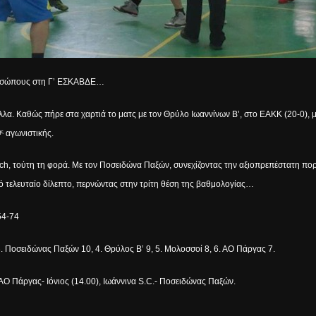
προσώπους στη Γ’ ΕΣΚΑΒΔΕ…
λλα. Καθώς πήρε στα χαρτιά το ματς με τον Θρύλο Ιωαννίνων Β’, στο ΕΑΚΚ (20-0), μι
αγωνιστικής.
ης
tch
, τούτη τη φορά. Με τον Ποσειδώνα Παξών, συνεχίζοντας την αξιοπρεπέστατη πορε
κό τελευταίο δίλεπτο, περνώντας στην τρίτη θέση της βαθμολογίας…
54-74
, 3. Ποσειδώνας Παξών 10, 4. Θρύλος Β’ 9, 5. Μολοσσοί 8, 6. ΑΟ Πάργας 7.
Ο Πάργας- Ιόνιος (14.00), Ιωάννινα
S
.
C
.- Ποσειδώνας Παξών.