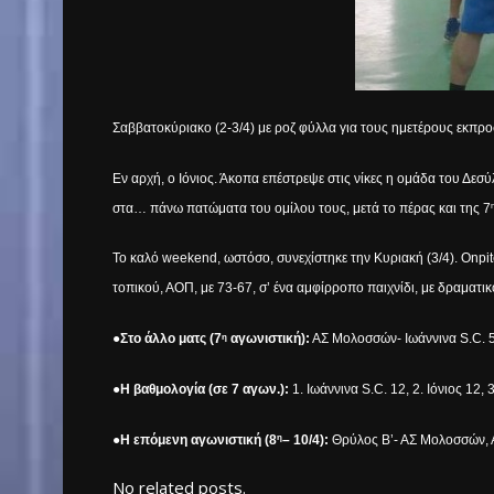
Σαββατοκύριακο (2-3/4) με ροζ φύλλα για τους ημετέρους εκ
Εν αρχή, ο Ιόνιος. Άκοπα επέστρεψε στις νίκες η ομάδα του Δεσύ
στα… πάνω πατώματα του ομίλου τους, μετά το πέρας και της 7
Το καλό
weekend
, ωστόσο, συνεχίστηκε την Κυριακή (3/4).
On
pi
τοπικού, ΑΟΠ, με 73-67, σ’ ένα αμφίρροπο παιχνίδι, με δραματι
●Στο άλλο ματς (7
αγωνιστική):
ΑΣ Μολοσσών- Ιωάννινα
S
.
C
. 
η
●
Η βαθμολογία (σε 7 αγων.):
1. Ιωάννινα
S
.
C
. 12, 2. Ιόνιος 12
●Η επόμενη αγωνιστική (8
– 10/4):
Θρύλος Β’- ΑΣ Μολοσσών, Α
η
No related posts.