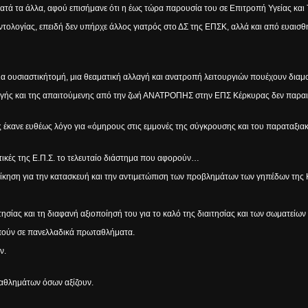
τά τα άλλα, αφού επισήμανε ότι η έως τώρα παρουσία του σε Επιτροπή Υγείας και 
τολογίας, επειδή δεν υπήρχε άλλος γιατρός στο ΔΣ της ΕΠΣΚ, αλλά και από ευαισθη
 ουσιαστικήτομή, μια θεαματική αλλαγή και ανατροπή λειτουργιών πουέχουν διαμο
λαγής και της απαιτούμενης από την ζωή ΑΝΑΤΡΟΠΗΣ στην ΕΠΣ Κέρκυρας δεν παρ
ς έκανε ευθέως λόγο για «όμηρους στις εμμονές της σύγκρουσης και του παραταξια
ιτικές της Ε.Π.Σ. το τελευταίο διάστημα που αφορούν…
οίκηση για την κατασκευή και την αντιμετώπιση των προβλημάτων των γηπέδων της
σίας και τη διαφανή αξιοποίησή του για το καλό της διαιτησίας και των σωματείων
πούν σε πανελλαδικά πρωταθλήματα.
ν.
αθλημάτων όσων αξίζουν.