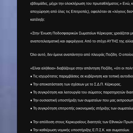
εβδομάδες, μέχρι την ολοκλήρωση του πρωταθλήματος.» Ενώ, κα
αποχώρηση από όλες τις Επιτροπές), οφειλόταν σε «λόγους δεον
κατέληξε:
«Στην Ένωση Ποδοσφαιρικών Σωματείων Κέρκυρας χρειάζεται μια
αναποτελεσματική και αφερέγγυα. Από το στόχο ΑΥΤΗΣ της αλ
Όλο αυτό, δεν έμεινε αναπάντητο από πλευράς Ποζίδη. Ο οποίο
«Είναι αλήθεια» διαβάζουμε στην απάντηση Ποζίδη, «ότι οι πολ
♦ Τις ισχυρότατες παρεμβάσεις σε κυβέρνηση και τοπική αυτοδι
♦ Την αποκατάσταση των σχέσεων με το Σ.Δ.Π. Κέρκυρας.
♦ Τη συγκρότηση και λειτουργία του σώματος παρατηρητών διαιτη
♦ Την ουσιαστική υποστήριξη των σωματείων που μας εκπροσω
♦ Τη συγκρότηση επιτροπής οικονομικής στήριξης των σωματείω
♦ Την απόδοση στους Κερκυραίους διαιτητές των Εθνικών Πρωτ
♦ Την καθιέρωση νομικής υποστήριξης Ε.Π.Σ.Κ. και σωματείων.