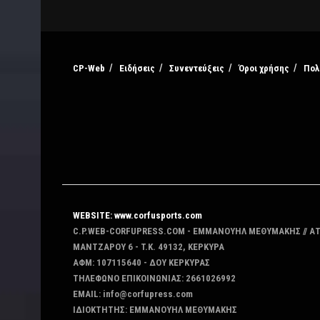
CP-Web
Ειδήσεις
Συνεντεύξεις
Όροι χρήσης
Πολ
WEBSITE: www.corfusports.com
C.P.WEB-CORFUPRESS.COM - ΕΜΜΑΝΟΥΗΛ ΜΕΘΥΜΑΚΗΣ // Α
MANTZAΡΟΥ 6 - T.K. 49132, ΚΕΡΚΥΡΑ
ΑΦΜ: 107115640 - ΔΟΥ ΚΕΡΚΥΡΑΣ
ΤΗΛΕΦΩΝΟ ΕΠΙΚΟΙΝΩΝΙΑΣ: 2661026992
EMAIL: info@corfupress.com
ΙΔΙΟΚΤΗΤΗΣ: EMMANOYΗΛ ΜΕΘΥΜΑΚΗΣ