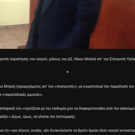
ροπή παραίτησης του ιατρού, μέλους του ΔΣ, Νίκου Μπαλή απ’ την Επιτροπή Υγείας
*
 Νίκο Μπαλή (προερχόμενος απ’ την «Ανατροπή»), να γνωστοποιεί την παραίτησή του
α «παραταξιακές εμμονές».
 απόφασή του «σχετίζεται με την επιθυμία μου να διαφοροποιηθώ από την ασκούμε
φράζει.» Δίχως, όμως, να γίνεται πιο λεπτομερής.
ρώνει ότι «για λόγους ουσίας, εάν δυσκολεύεστε να βρείτε άμεσα άλλο γιατρό αντικατ