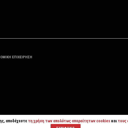
ΤΟΜΙΚΗ ΕΠΙΧΕΙΡΗΣΗ
της, αποδέχεστε
τη χρήση των απολύτως απαραίτητων cookies
και
τους 