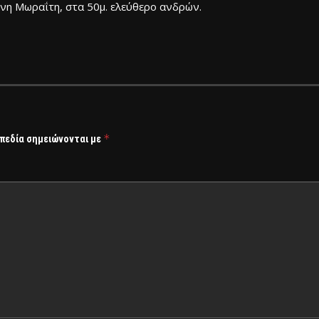
ννη Μωραΐτη, στα 50μ. ελεύθερο ανδρών.
*
 πεδία σημειώνονται με