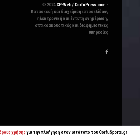
© 2024
CP-Web / CorfuPress.com
-
Κατασκευή και διαχείριση ιστοσελίδων,
ηλεκτρονική και έντυπη ενημέρωση,
οπτικοακουστικές και διαφημιστικές
υπηρεσίες
όρους χρήσης
για την πλοήγηση στον ιστότοπο του CorfuSports.gr