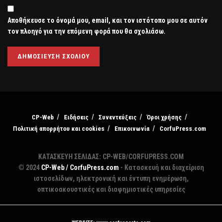
Αποθήκευσε το όνομά μου, email, και τον ιστότοπο μου σε αυτόν
τον πλοηγό για την επόμενη φορά που θα σχολιάσω.
CP-Web
Ειδήσεις
Συνεντεύξεις
Όροι χρήσης
Πολιτική απορρήτου και cookies
Επικοινωνία
CorfuPress.com
ΚΑΤΑΣΚΕΥΗ ΣΕΛΙΔΑΣ: CP-WEB/CORFUPRESS.COM
© 2024
CP-Web / CorfuPress.com
- Κατασκευή και διαχείριση
ιστοσελίδων, ηλεκτρονική και έντυπη ενημέρωση,
οπτικοακουστικές και διαφημιστικές υπηρεσίες