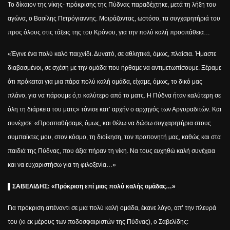
Το δίκαιον της νίκης- πρόκρισης της Πύδνας παραδέχτηκε, μετά τη λήξη του
αγώνα, ο Βασίλης Πετρόγιαννης. Μοιράζοντας, ωστόσο, τα συγχαρητήριά του
προς όλους στις τάξεις της του Κρόνου, για την πολύ καλή προσπάθεια…
«Έγινε ένα πολύ καλό παιχνίδι. Δυνατό, σε αθλητικά, όμως, πλαίσια. Ήμαστε
διαβασμένοι, σε σχέση με την ομάδα που ήρθαμε να αντιμετωπίσουμε. Ξέραμε
ότι πρόκειται για μια πάρα πολύ καλή ομάδα, είχαμε, όμως, το δικό μας
πλάνο, για να πάρουμε ό,τι καλύτερο από το ματς. Η Πύδνα ήταν καλύτερη σε
όλη τη διάρκεια του ματς» τόνισε κατ’ αρχήν ο αρχηγός των Αργυραδιτών. Και
συνέχισε: «Προσπαθήσαμε, όμως, και θέλω να δώσω συγχαρητήρια στους
συμπαίκτες μου, στον κόσμο, τη διοίκηση, τον προπονητή μας, καθώς και στα
παιδιά της Πύδνας, που άξια πήραν τη νίκη. Να τους ευχηθώ καλή συνέχεια
και να ευχαριστήσω για τη φιλοξενία…»
▌
ΣΑΒΕΛΙΔΗΣ: «Πρόκριση επί μιας πολύ καλής ομάδας…»
Για πρόκριση απέναντι σε μια πολύ καλή ομάδα, έκανε λόγο, απ’ την πλευρά
του (κι εκ μέρους των ποδοσφαιριστών της Πύδνας), ο Σαβελίδης: