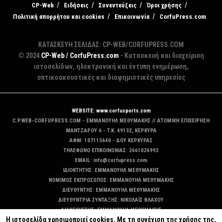
CP-Web
Ειδήσεις
Συνεντεύξεις
Όροι χρήσης
Πολιτική απορρήτου και cookies
Επικοινωνία
CorfuPress.com
ΚΑΤΑΣΚΕΥΗ ΣΕΛΙΔΑΣ: CP-WEB/CORFUPRESS.COM
© 2024
CP-Web / CorfuPress.com
- Κατασκευή και διαχείριση
ιστοσελίδων, ηλεκτρονική και έντυπη ενημέρωση,
οπτικοακουστικές και διαφημιστικές υπηρεσίες
WEBSITE: www.corfusports.com
C.P.WEB-CORFUPRESS.COM - ΕΜΜΑΝΟΥΗΛ ΜΕΘΥΜΑΚΗΣ // ΑΤΟΜΙΚΗ ΕΠΙΧΕΙΡΗΣΗ
MANTZAΡΟΥ 6 - T.K. 49132, ΚΕΡΚΥΡΑ
ΑΦΜ: 107115640 - ΔΟΥ ΚΕΡΚΥΡΑΣ
ΤΗΛΕΦΩΝΟ ΕΠΙΚΟΙΝΩΝΙΑΣ: 2661026992
EMAIL: info@corfupress.com
ΙΔΙΟΚΤΗΤΗΣ: EMMANOYΗΛ ΜΕΘΥΜΑΚΗΣ
ΝΟΜΙΜΟΣ ΕΚΠΡΟΣΩΠΟΣ: EMMANOYΗΛ ΜΕΘΥΜΑΚΗΣ
ΔΙΕΥΘΥΝΤΗΣ: EMMANOYΗΛ ΜΕΘΥΜΑΚΗΣ
ΔΙΕΥΘΥΝΤΡΙΑ ΣΥΝΤΑΞΗΣ: ΝΙΚΟΛΑΪΣ ΒΛΑΧΟΥ
ΔΙΑΧΕΙΡΙΣΤΗΣ: EMMANOYΗΛ ΜΕΘΥΜΑΚΗΣ
Η ιστοσελίδα χρησιμοποιεί cookies. Με τη συνέχιση της χρήσης της,
ΔΙΚΑΙΟΥΧΟΣ DOMAIN: ΕΜΜΑΝΟΥΗΛ ΜΕΘΥΜΑΚΗΣ