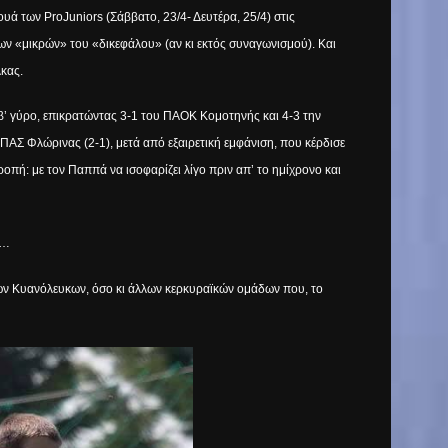
ά των ProJuniors (Σάββατο, 23/4- Δευτέρα, 25/4) στις
ν «μικρών» του «δικεφάλου» (αν κι εκτός συναγωνισμού). Και
κας.
 β’ γύρο, επικρατώντας 3-1 του ΠΑΟΚ Κομοτηνής και 4-3 την
) ΠΑΣ Φλώρινας (2-1), μετά από εξαιρετική εμφάνιση, που κέρδισε
ροπή: με τον Παππά να ισοφαρίζει λίγο πριν απ’ το ημίχρονο και
)…
των Κυανόλευκων, όσο κι άλλων κερκυραϊκών ομάδων που, το