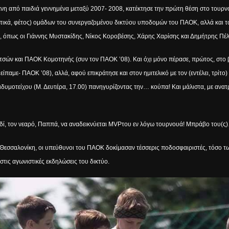
 από παιδιά γεννημένα μεταξύ 2007- 2008, κατέκτησε την πρώτη θέση στο τουρνου
στικά, φέτος) ομάδων του συνεργαζομένου δικτύου υποδομών του ΠΑΟΚ, αλλά και τω
, όπως οι
Γιάννης Μυστακίδης, Νίκος Κοροβέσης, Χάρης Χαρίσης και Δημήτρης Πέλ
ννιτσών και ΠΑΟΚ Κομοτηνής (συν τον ΠΑΟΚ ’08). Και όχι μόνο πέρασε, πρώτος, στο
παμε- ΠΑΟΚ ’08), αλλά, αφού επικράτησε και στον ημιτελικό με τον (εντέλει, τρίτο
Διδυμοτείχου (Μ. Δευτέρα, 17.00) πανηγυρίζοντας την… κούπα! Και μάλιστα, με ανατ
αιδί, τον νεαρό, Παππά, να αναδεικνύεται
MVP
του εν λόγω τουρνουά! Μπράβο του(ς
 Θεσσαλονίκη, οι υπεύθυνοι του ΠΑΟΚ δοκίμασαν τέσσερις ποδοσφαιριστές, τόσο 
τις αγωνιστικές εκδηλώσεις του δικτύο.