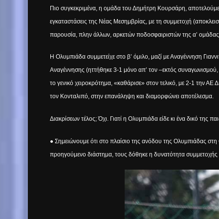
Πιο συγκεκριμένα, η ομάδα του Δημήτρη Κουρσάρη, αποτελούμενη
εγκαταστάσεις της Νέας Μεσημβρίας, με τη συμμετοχή (αποκλει
παρουσία, πλην άλλων, αρκετών ποδοσφαιριστών της α’ ομάδας
Η Ολυμπιάδα συμμετείχε
στο β’ όμιλο, μαζί με Αναγέννηση Για
Αναγέννησης (ηττήθηκε 3-1 μόνο απ’ τον –εκτός συναγωνισμού, εί
το γενικό χειροκρότημα, «καθάρισε» στον τελικό, με 2-1 την ΑΕ 
τον Κονταλιπό, στην επανάληψη και διαμορφώνει αποτέλεσμα.
Διακρίσεων τέλος; Όχι. Γιατί η Ολυμπιάδα είδε κι ένα δικό της π
● Σημειώνουμε ότι στο πλαίσιο της ανόδου της Ολυμπιάδας στη
προηγούμενο διάστημα, τους δόθηκε η δυνατότητα συμμετοχής σ