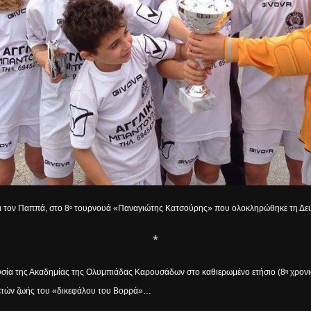
α τον Παππά, στο 8
τουρνουά «Παναγιώτης Κατσούρης» που ολοκληρώθηκε τη Δευ
ο
*
ουσία της Ακαδημίας της Ολυμπιάδας Καρουσάδων στο καθιερωμένο ετήσιο (8
χρονι
η
 ετών ζωής του «δικεφάλου του Βορρά»…