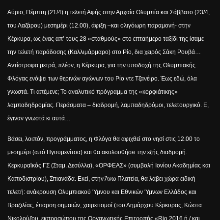
Αύριο, Πέμπτη (21/4) η τελετή Αφής στην Αρχαία Ολυμπία και Σάββατο (23/4,
του Λαζάρου) μεσημέρι (12.00), άφιξη –και ολιγόωρη παραμονή- στην
Κέρκυρα, ως ένας απ’ τους 28 «σταθμούς» στο επταήμερο ταξίδι της ίσαμε
την τελετή παράδοσης (Καλλιμάρμαρο) στο Ρίο, δια χειρός Σάκη Ρουβά…
Αντίστροφα μετρά, πλέον, η Κέρκυρα, για την υποδοχή της Ολυμπιακής
Φλόγας ενόψει των θερινών αγώνων του Ρίο ντε Τζανέιρο. Έως εδώ, όλα
γνωστά. Τι απέμενε; Το αναλυτικό πρόγραμμα της «κορφιάτικης»
λαμπαδηδρομίας. Περάσματα – διαδρομή, λαμπαδηδρόμοι, τελετουργικό. Ε,
έγιναν γνωστά κι αυτά…
Βάσει, λοιπόν, προγράμματος, η Φλόγα θα αφιχθεί στο νησί στις 12.00 το
μεσημέρι (από Ηγουμενίτσα) και θα ακολουθήσει την εξής διαδρομή:
Κερκυραϊκός ΓΣ (Σταμ. Δεσύλλα), «ΟΡΦΕΑΣ» (συμβολή Ιονίου Ακαδημίας και
Καποδιστρίου), Σπιανάδα. Εκεί, στην Άνω Πλατεία, θα λάβει χώρα ειδική
τελετή: ανάκρουση Ολυμπιακού Ύμνου και Εθνικών Ύμνων Ελλάδος και
Βραζιλίας, έπαρση σημαιών, χαιρετισμοί (του Δημάρχου Κέρκυρας, Κώστα
Νικολούζου, εκπροσώπου της Οργανωτικής Επιτροπής «
Rio
2016 ή / και