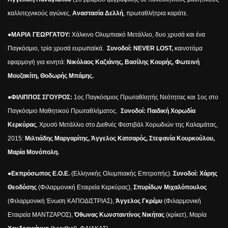
καλλιτεχνικούς αγώνες,
Αναστασία Δελλή
, πρωταθλήτρια καράτε.
●
ΜΑΡΙΑ ΓΕΩΡΓΑΤΟΥ:
Χάλκινο Ολυμπιακό Μετάλλιο, δυο χρυσά και ένα
Παγκόσμιο, τρία χρυσά ευρωπαϊκά.
Συνοδοί:
NEVER LOST,
καινοτόμα
εφαρμογή για κινητά:
Νικόλαος Καζιάνης, Βασίλης Κουρής, Φωτεινή
Μουζακίτη, Θοδωρής Μπάμης.
●
ΦΙΛΙΠΠΟΣ ΣΓΟΥΡΟΣ:
1ος Παγκόσμιος Πρωταθλητής Νεότητας και 1ος στο
Παγκόσμιο Μαθητικού Πρωταθλήματος.
Συνοδοί: Παιδική Χορωδία
Κερκύρας
, Χρυσό Μετάλλιο στο Διεθνές Φεστιβάλ Χορωδιών της Καλαμάτας,
2015:
Μιλτιάδης Μαργαρίτης, Άγγελος Κατσαρός, Στεφανία Κουρκούλου,
Μαρία Μονόπολη.
●
Εκπρόσωπος Ε.Ο.Ε.
(Ελληνικής Ολυμπιακής Επιτροπής).
Συνοδοί: Χάρης
Θεοδόσης
(Φιλαρμονική Εταιρεία Κερκύρας),
Σπυρίδων Μιχαλόπουλος
(Φιλαρμονική Ένωση ΚΑΠΟΔΙΣΤΡΙΑΣ),
Άγγελος Γκρέμυ
(Φιλαρμονική
Εταιρεία ΜΑΝΤΖΑΡΟΣ),
Όθωνας Κωνσταντίνος Νικήτας
(κρίκετ), Μαρία