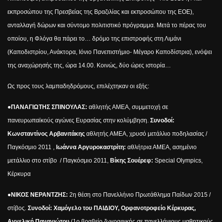
εκπροσώπου της Πρεσβείας της Βραζιλίας και εκπροσώπου της ΕΟΕ),
ανταλλαγή δώρων και σύντομο πολιτιστικό πρόγραμμα. Μετά το πέρας του
οποίου, η Φλόγα θα πάρει το… δρόμο της επιστροφής στη Λιμάνι
(Καποδιστρίου, Ανάκτορα, Ιόνιο Πανεπιστήμιο- Μέγαρο Καποδίστρια), ενόψει
της αναχώρησής της, ώρα 14.00. Κοινώς, δύο ώρες ιστορία…
Ως προς τους λαμπαδηδρόμους, επιλέχτηκαν οι εξής:
●
ΠΑΝΑΓΙΩΤΗΣ ΣΠΙΝΟΥΛΑΣ:
αθλητής ΑΜΕΑ, συμμετοχή σε
πανευρωπαϊκούς αγώνες Ευρασίας στην κολύμβηση.
Συνοδοί:
Κωνσταντίνος Αρβανιτάκης
αθλητής ΑΜΕΑ, χρυσό μετάλλιο ποδηλασίας /
Παγκόσμιο 2011 ,
Ιωάννα Αργυροκαστρίτη:
αθλήτρια ΑΜΕΑ, ασημένιο
μετάλλιο στο στίβο / Παγκόσμιο 2011,
Βίκης Σουέρεφ:
Special Olympics,
Κέρκυρα
●
ΝΙΚΟΣ ΝΕΡΑΝΤΖΗΣ:
2η θέση στο Πανελλήνιο Πρωτάθλημα Παίδων 2015 /
στίβος.
Συνοδοί: Χαμόγελο του ΠΑΙΔΙΟΥ, Ορφανοτροφείο Κέρκυρας,
Αγγελική Παναγιώτου
(1ο βραβείο ζωγραφικής σε πανελλήνιους μαθητικούς