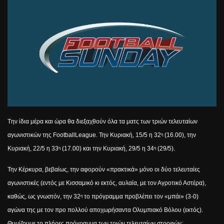
T
ην ίδια μέρα και ώρα θα διεξαχθούν όλα τα ματς των τριών τελευταίων
αγωνιστικών της
Football
League
. Την Κυριακή, 15/5 η 32
(16.00), την
η
Κυριακή, 22/5 η 33
(17.00) και την Κυριακή, 29/5 η 34
(29/5).
η
η
Την Κέρκυρα, βεβαίως, την αφορούν «πρακτικά» μόνο οι δύο τελευταίες
αγωνιστικές (εντός με Κισσαμικό κι εκτός, αυλαία, με τον Αγροτικό Αστέρα),
καθώς, ως γνωστόν, την 32
το πρόγραμμα προβλέπει τον «μπάι» (3-0)
η
αγώνα της με τον προ πολλού αποχωρήσαντα Ολυμπιακό Βόλου (εκτός).
Θυμίζουμε το πλήρες πρόγραμμα των τριών τελευταίων στροφών: