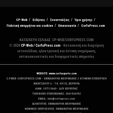
CP-Web
Ειδήσεις
Συνεντεύξεις
Όροι χρήσης
Πολιτική απορρήτου και cookies
Επικοινωνία
CorfuPress.com
ΚΑΤΑΣΚΕΥΗ ΣΕΛΙΔΑΣ: CP-WEB/CORFUPRESS.COM
© 2024
CP-Web / CorfuPress.com
- Κατασκευή και διαχείριση
ιστοσελίδων, ηλεκτρονική και έντυπη ενημέρωση,
οπτικοακουστικές και διαφημιστικές υπηρεσίες
WEBSITE: www.corfusports.com
C.P.WEB-CORFUPRESS.COM - ΕΜΜΑΝΟΥΗΛ ΜΕΘΥΜΑΚΗΣ // ΑΤΟΜΙΚΗ ΕΠΙΧΕΙΡΗΣΗ
MANTZAΡΟΥ 6 - T.K. 49132, ΚΕΡΚΥΡΑ
ΑΦΜ: 107115640 - ΔΟΥ ΚΕΡΚΥΡΑΣ
ΤΗΛΕΦΩΝΟ ΕΠΙΚΟΙΝΩΝΙΑΣ: 2661026992
EMAIL: info@corfupress.com
ΙΔΙΟΚΤΗΤΗΣ: EMMANOYΗΛ ΜΕΘΥΜΑΚΗΣ
ΝΟΜΙΜΟΣ ΕΚΠΡΟΣΩΠΟΣ: EMMANOYΗΛ ΜΕΘΥΜΑΚΗΣ