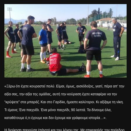
«Ξέρω ότι έχετε κουραστεί πολύ. Είμαι, όμως, αισιόδοξος, γιατί, πέρα απ’ την
αξία σας, την αξία της ομάδας, αυτή την κούραση έχετε καταφέρει να την
“κρύψετε” στα μπαράζ. Και στο Γαρδίκι, ήμαστε καλύτεροι. Κι αξίζαμε τη νίκη.
Τι έμεινε; Ένα παιχνίδι. Ένα μόνο παιχνίδι, 90 λεπτά. Τα δίνουμε όλα,
καταθέτουμε ό,τι έχουμε και δεν έχουμε και γράφουμε ιστορία…».
Η διοίκηση παρούσα (πάντα) και του λόγου της. Με επικεφαλής τον πρόεδρο,