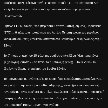
«φρέσκο», μπλε- κόκκινο πανό: «Γράψτε ιστορία…». Έτσι, επιτακτικά. Ως
«τσίγκλισμα». Λίγο επιπλέον καύσιμο στο ντεπόζιτο κουράγιων των
Πρωταθλητών.
Γήπεδο ΕΠΣΚ, Κανόνι, ώρα (περίπου) 6 απογευματινή, σήμερα, Παρασκευή
(27/5)… Η τελευταία προπόνηση του Αστέρα Πετριτή ενόψει του μεγάλου,
κυριακάτικου (29/5) «τελικού» απέναντι στο Βελισσάριο. Νίκη; Άνοδος στη Γ’
Εθνική!
Το ζήτησαν οι περίπου 25 φίλοι της ομάδας στην εξέδρα (λίγη παραπάνω
ψυχολογική «ντόπα» – το πανό, το τύμπανο, η φωνή)… Το θέλουν – το
έδειξαν, το έλεγαν- οι παίκτες του Βασίλη Ξάνθη.
Το πρόγραμμα, αυτονόητα, είχε το χαρακτήρα χαλαρώματος. Δεδομένη, γαρ, η
κούραση απ’ την υπερπροσπάθεια όλης της χρονιάς (με «πικ» τα μπαράζ)…
Λίγο τρέξιμο, λίγες ασκήσεις με μπάλα, τελειώματα (πόδι- κεφάλι)… Και αρκετή
συζήτηση. Μίνι ανάλυση του αντιπάλου, ιδέες για το πλάνο, ατάκες πίστης με
τον υπογραφή Βασίλη Ξάνθη. Μια «γεύση»;