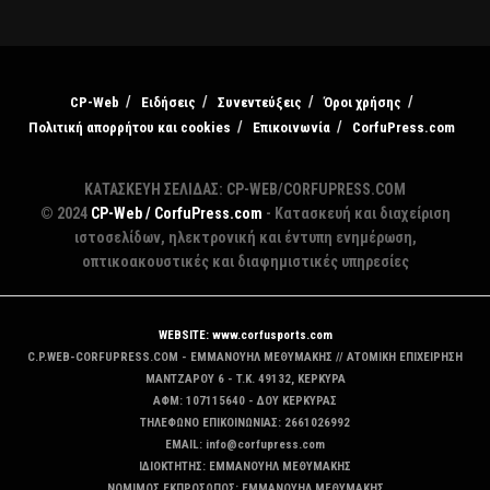
CP-Web
Ειδήσεις
Συνεντεύξεις
Όροι χρήσης
Πολιτική απορρήτου και cookies
Επικοινωνία
CorfuPress.com
ΚΑΤΑΣΚΕΥΗ ΣΕΛΙΔΑΣ: CP-WEB/CORFUPRESS.COM
© 2024
CP-Web / CorfuPress.com
- Κατασκευή και διαχείριση
ιστοσελίδων, ηλεκτρονική και έντυπη ενημέρωση,
οπτικοακουστικές και διαφημιστικές υπηρεσίες
WEBSITE: www.corfusports.com
C.P.WEB-CORFUPRESS.COM - ΕΜΜΑΝΟΥΗΛ ΜΕΘΥΜΑΚΗΣ // ΑΤΟΜΙΚΗ ΕΠΙΧΕΙΡΗΣΗ
MANTZAΡΟΥ 6 - T.K. 49132, ΚΕΡΚΥΡΑ
ΑΦΜ: 107115640 - ΔΟΥ ΚΕΡΚΥΡΑΣ
ΤΗΛΕΦΩΝΟ ΕΠΙΚΟΙΝΩΝΙΑΣ: 2661026992
EMAIL: info@corfupress.com
ΙΔΙΟΚΤΗΤΗΣ: EMMANOYΗΛ ΜΕΘΥΜΑΚΗΣ
ΝΟΜΙΜΟΣ ΕΚΠΡΟΣΩΠΟΣ: EMMANOYΗΛ ΜΕΘΥΜΑΚΗΣ