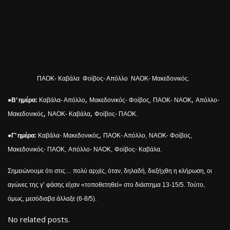
περασμένο τριήμερο, Παρασκευή- Κυριακή (6-8/5), οπότε και, ως γνωστόν,
είχαν προγραμματιστεί, ελέω της απεργίας της ΠΝΟ.
Υπενθυμίζουμε ότι, ανά ημέρα, το πρόγραμμα, σε πρώτο χρόνο, είχε
διαμορφωθεί ως εξής:
●Α’ ημέρα:
ΠΑΟΚ- Καβάλα
,
Φοίβος- Απόλλο
,
ΝΑΟΚ- Μακεδονικός.
,
,
,
●Β’ ημέρα:
Καβάλα- Απόλλο
Μακεδονικός- Φοίβος
ΠΑΟΚ- ΝΑΟΚ
Απόλλο-
,
,
Μακεδονικός
ΝΑΟΚ- Καβάλα
Φοίβος- ΠΑΟΚ.
,
●Γ’ ημέρα:
Καβάλα- Μακεδονικός
ΠΑΟΚ- Απόλλο,
ΝΑΟΚ- Φοίβος,
Μακεδονικός- ΠΑΟΚ,
Απόλλο- ΝΑΟΚ,
Φοίβος- Καβάλα.
Σημειώνουμε ότι στις… πολύ αρχές, όταν, δηλαδή, διεξήχθη η κλήρωση, οι
αγώνες της γ’ φάσης είχαν «τοποθετηθεί» στο διάστημα 13-15/5. Τούτο,
όμως, μεσόδιαβα άλλαξε (6-8/5).
No related posts.