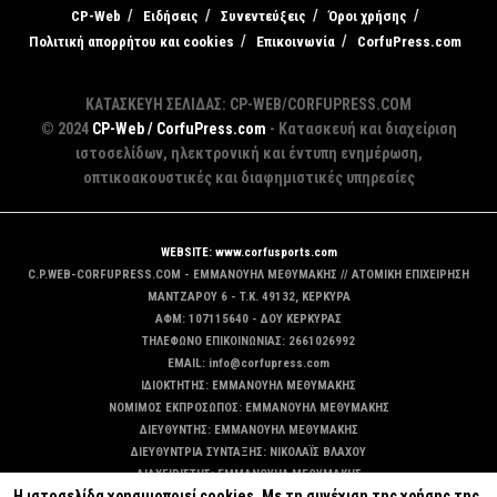
CP-Web
Ειδήσεις
Συνεντεύξεις
Όροι χρήσης
Πολιτική απορρήτου και cookies
Επικοινωνία
CorfuPress.com
ΚΑΤΑΣΚΕΥΗ ΣΕΛΙΔΑΣ: CP-WEB/CORFUPRESS.COM
© 2024
CP-Web / CorfuPress.com
- Κατασκευή και διαχείριση
ιστοσελίδων, ηλεκτρονική και έντυπη ενημέρωση,
οπτικοακουστικές και διαφημιστικές υπηρεσίες
WEBSITE: www.corfusports.com
C.P.WEB-CORFUPRESS.COM - ΕΜΜΑΝΟΥΗΛ ΜΕΘΥΜΑΚΗΣ // ΑΤΟΜΙΚΗ ΕΠΙΧΕΙΡΗΣΗ
MANTZAΡΟΥ 6 - T.K. 49132, ΚΕΡΚΥΡΑ
ΑΦΜ: 107115640 - ΔΟΥ ΚΕΡΚΥΡΑΣ
ΤΗΛΕΦΩΝΟ ΕΠΙΚΟΙΝΩΝΙΑΣ: 2661026992
EMAIL: info@corfupress.com
ΙΔΙΟΚΤΗΤΗΣ: EMMANOYΗΛ ΜΕΘΥΜΑΚΗΣ
ΝΟΜΙΜΟΣ ΕΚΠΡΟΣΩΠΟΣ: EMMANOYΗΛ ΜΕΘΥΜΑΚΗΣ
ΔΙΕΥΘΥΝΤΗΣ: EMMANOYΗΛ ΜΕΘΥΜΑΚΗΣ
ΔΙΕΥΘΥΝΤΡΙΑ ΣΥΝΤΑΞΗΣ: ΝΙΚΟΛΑΪΣ ΒΛΑΧΟΥ
ΔΙΑΧΕΙΡΙΣΤΗΣ: EMMANOYΗΛ ΜΕΘΥΜΑΚΗΣ
Η ιστοσελίδα χρησιμοποιεί cookies. Με τη συνέχιση της χρήσης της,
ΔΙΚΑΙΟΥΧΟΣ DOMAIN: ΕΜΜΑΝΟΥΗΛ ΜΕΘΥΜΑΚΗΣ