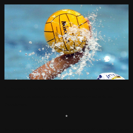
Στο διάστημα 1-3 Ιουλίου μετατέθηκαν οι αγώνες της γ’ φάσης του Εφηβικού
Πρωταθλήματος πόλο, στον (κερκυραϊκού ενδιαφέροντος) όμιλο της
Θεσσαλονίκης.
*
Τούτο ανακοίνωσε η ΚΟΕ, μετά την αναγκαστική αναβολή των εν λόγω ματς το