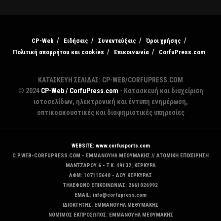
CP-Web
Ειδήσεις
Συνεντεύξεις
Όροι χρήσης
Πολιτική απορρήτου και cookies
Επικοινωνία
CorfuPress.com
ΚΑΤΑΣΚΕΥΗ ΣΕΛΙΔΑΣ: CP-WEB/CORFUPRESS.COM
© 2024
CP-Web / CorfuPress.com
- Κατασκευή και διαχείριση
ιστοσελίδων, ηλεκτρονική και έντυπη ενημέρωση,
οπτικοακουστικές και διαφημιστικές υπηρεσίες
WEBSITE: www.corfusports.com
C.P.WEB-CORFUPRESS.COM - ΕΜΜΑΝΟΥΗΛ ΜΕΘΥΜΑΚΗΣ // ΑΤΟΜΙΚΗ ΕΠΙΧΕΙΡΗΣΗ
MANTZAΡΟΥ 6 - T.K. 49132, ΚΕΡΚΥΡΑ
ΑΦΜ: 107115640 - ΔΟΥ ΚΕΡΚΥΡΑΣ
ΤΗΛΕΦΩΝΟ ΕΠΙΚΟΙΝΩΝΙΑΣ: 2661026992
EMAIL: info@corfupress.com
ΙΔΙΟΚΤΗΤΗΣ: EMMANOYΗΛ ΜΕΘΥΜΑΚΗΣ
ΝΟΜΙΜΟΣ ΕΚΠΡΟΣΩΠΟΣ: EMMANOYΗΛ ΜΕΘΥΜΑΚΗΣ