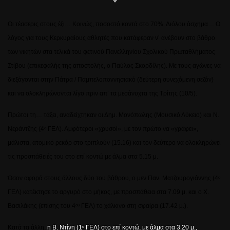
*
Οι τέσσερις στους έξι… Κοινώς, ποσοστό κοντά στο 70%. Διόλου άσχημα… Ο
λόγος για τους Κερκυραίους αθλητές που κατάφεραν ν’ ανέβουν στο βάθρο
των νικητών στα τελικά του φετινού Πανελληνίου Σχολικού Πρωταθλήματος
Στίβου (επικεφαλής της αποστολής, ο Παύλος Σκορδίλης). Με τους αγώνες να
διεξάγονται στην Πάτρα / Παμπελοποννησιακό (δεύτερη συνεχόμενη σεζόν)
και να ολοκληρώνονται λίγο πριν απ’ τα μεσάνυχτα της Τρίτης (10/5).
Πρώτοι τη… τάξει, αναδείχτηκαν οι Δημ. Μονόπωλης (Μουσικό Λύκειο) και Ν.
Νεράντζης (4
ΓΕΛ). Αμφότεροι «χρυσοί», με τον πρώτο να «γράφει»,
ο
μάλιστα, ατομικό ρεκόρ στο τριπλούν (15.16) και τον δεύτερο να ολοκληρώνει
τις προσπάθειές του στο επί κοντώ με άλμα στα 5.15 μ.
Όσον αφορά στους άλλους δύο του βάθρου, ο μεν Παν. Ματζουρογιάννης (4
ο
ΓΕΛ) κατέκτησε το αργυρό στο μήκος, με προσπάθεια στα 7.09 μ. και ο Χ.
Βασιλάκης (επίσης του 4
ΓΕΛ) το χάλκινο στη σφαίρα (17.42 μ.).
ου
Κατά τα άλλη,
η
Β. Ντίνη
(1
ΓΕΛ) στο επί κοντώ, με άλμα στα 3.20 μ.,
ο