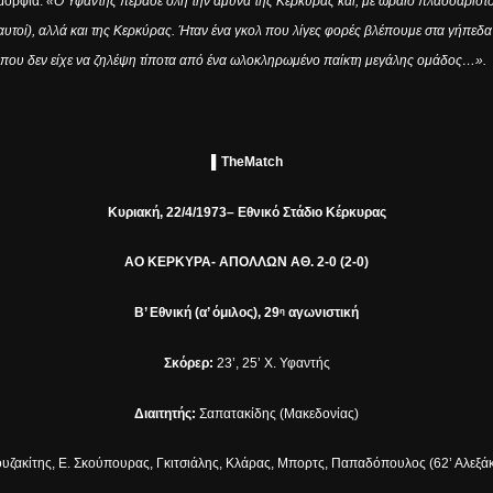
Ομορφιά.
«Ο Υφαντής πέρασε όλη την άμυνα της Κερκύρας και, με ωραίο πλασσαριστό 
αυτοί), αλλά και της Κερκύρας. Ήταν ένα γκολ που λίγες φορές βλέπουμε στα γήπε
ς, που δεν είχε να ζηλέψη τίποτα από ένα ωλοκληρωμένο παίκτη μεγάλης ομάδος…».
▌
The
Match
K
υριακή,
22/4/1973
– Εθνικό Στάδιο Κέρκυρας
ΑΟ ΚΕΡΚΥΡΑ- ΑΠΟΛΛΩΝ ΑΘ. 2-0 (2-0)
Β’ Εθνική (α’ όμιλος), 29
αγωνιστική
η
Σκόρερ:
23’, 25’ Χ. Υφαντής
Διαιτητής:
Σαπατακίδης (Μακεδονίας)
υζακίτης, Ε. Σκούπουρας, Γκιτσιάλης, Κλάρας, Μπορτς, Παπαδόπουλος (62’ Αλεξά