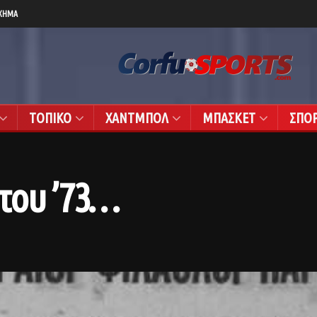
ΧΗΜΑ
ΤΟΠΙΚΟ
ΧΑΝΤΜΠΟΛ
ΜΠΑΣΚΕΤ
ΣΠΟ
του ’73…