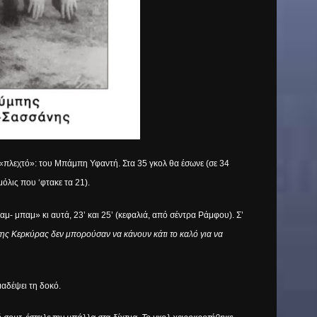
νε «πλεχτό»: του Μπάμπη Υφαντή. Στα 35 γκολ θα έσωνε (σε 34
όλις που ‘φτακε τα 21).
παμ- μπαμ» κι αυτά, 23’ και 25’ (κεφαλιά, από σέντρα Ράμφου). Σ’
 της Κερκύρας δεν μπορούσαν να κάνουν κάτι το καλό για να
μαδέψει τη δοκό.