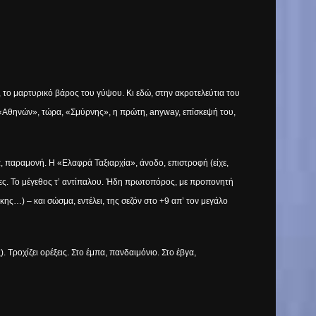
, το μαρτυρικό βάρος του γύψου. Κι εδώ, στην ακροτελεύτια του
ε «Αθηνών», τώρα, «Σμύρνης», η πρώτη,
anyway
, επίσκεψή του,
ρα, παραμονή. Η «Ελαφρά Ταξιαρχία», άνοδο, επιστροφή (είχε,
σκολες. Το μέγεθος τ’ αντίπαλου. Ήδη πρωτοπόρος, με προπονητή
ς…) – και σώσμα, εντέλει, της σεζόν στο +9 απ’ τον μεγάλο
. Τροχίζει ορέξεις. Στο έμπα, πανδαιμόνιο. Στο έβγα,