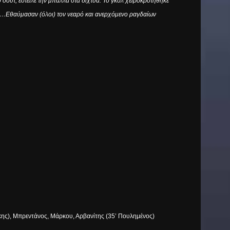
σουτ, έστειλε την μπάλλα στα δίχτυα. Το γκολ χειροκροτήθηκε
δα…Εθαύμασαν (όλοι) τον νεαρό και ανερχόμενο ραγδαίων
κης), Μπρεντάνος, Μάρκου, Αρβανίτης (35’ Πουλημένος)