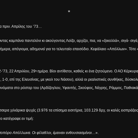
*
α πριν. Απρίλης του ’73…
ας καμπάνα παντελόνι κι ακούγοντας Λοϊζο, αρχίζει, πια, να «ξεκολλά», σιγά- σιγά
σήμερα, απόγιομα, αδημονεί για το τελευταίο επεισόδιο. Κεφάλαιο «Απόλλων». Τότ
-’73, 22 Απριλίου, 29
ημέρα. Βίοι αντίθετοι, καθείς κι ένα ζητούμενο. Ο ΑΟ Κέρκυ
η
ίκη, 1-0, επί της Ελευσίνας, με γκολ του Νάσου), αλλά οι ρεαλιστικές συνθήκες, δύ
ονόματα στο ρόστερ του (Αρδίζογλου, Υφαντής, Σκούφος, Νέγρης, Ράμμος, Παθιακάκη
ερα χιλιάρικα ψυχές (3.976 τα επίσημα εισιτήρια, 103.129 δρχ. οι καλές εισπράξεις)
ο κατέγραφε εν τιμή:
ωτοπόρο Απόλλωνα. Οι φίλαθλοι, έμειναν ενθουσιασμένοι
…».