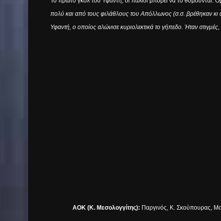
Το πρώτο γκολ του Υφαντή, οι παλιοί μπορεί να το θυμούνται. 
πολύ και από τους φιλάθλους του Απόλλωνος (σ.σ. βρέθηκαν κι 
Υφαντή, ο οποίος αλώνισε κυριολεκτικά το γήπεδο. Ήταν στιγμέ
ΑΟΚ (Κ. Μεσολογγίτης):
Παργινός, Κ. Σκούπουρας, Μο