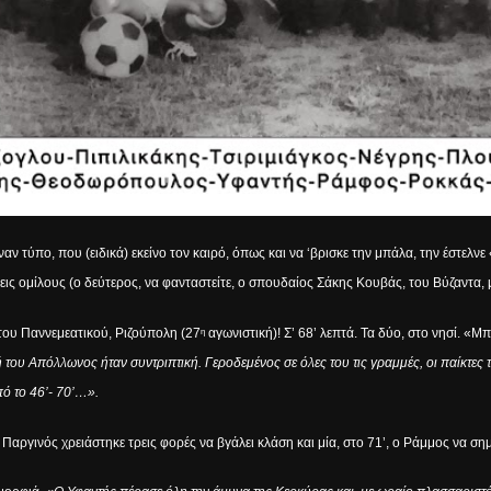
αν τύπο, που (ειδικά) εκείνο τον καιρό, όπως και να ‘βρισκε την μπάλα, την έστελ
ις ομίλους (ο δεύτερος, να φανταστείτε, ο σπουδαίος Σάκης Κουβάς, του Βύζαντα, μ
ί του Παννεμεατικού, Ριζούπολη (27
αγωνιστική)! Σ’ 68’ λεπτά. Τα δύο, στο νησί. «Μ
η
του Απόλλωνος ήταν συντριπτική. Γεροδεμένος σε όλες του τις γραμμές, οι παίκτες
ό το 46’- 70’…».
 Παργινός χρειάστηκε τρεις φορές να βγάλει κλάση και μία, στο 71’, ο Ράμμος να ση