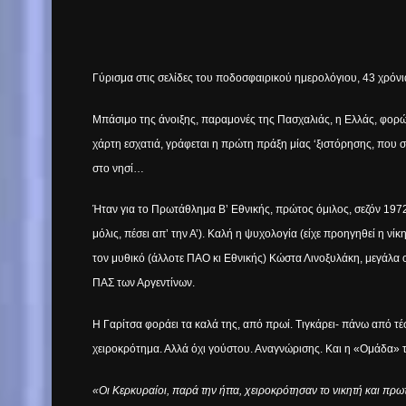
Γύρισμα στις σελίδες του ποδοσφαιρικού ημερολόγιου, 43 χρόνι
Μπάσιμο της άνοιξης, παραμονές της Πασχαλιάς, η Ελλάς, φορώντ
χάρτη εσχατιά, γράφεται η πρώτη πράξη μίας ‘ξιστόρησης, που 
στο νησί…
Ήταν για το Πρωτάθλημα Β’ Εθνικής, πρώτος όμιλος, σεζόν 1972
μόλις, πέσει απ’ την Α’). Καλή η ψυχολογία (είχε προηγηθεί η ν
τον μυθικό (άλλοτε ΠΑΟ κι Εθνικής) Κώστα Λινοξυλάκη, μεγάλα 
ΠΑΣ των Αργεντίνων.
Η Γαρίτσα φοράει τα καλά της, από πρωί. Τιγκάρει- πάνω από τέσσ
χειροκρότημα. Αλλά όχι γούστου. Αναγνώρισης. Και η «Ομάδα» τ
«Οι Κερκυραίοι, παρά την ήττα, χειροκρότησαν το νικητή και πρ