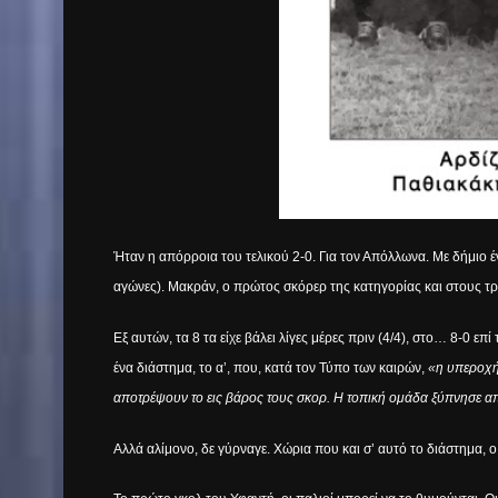
Ήταν η απόρροια του τελικού 2-0. Για τον Απόλλωνα. Με δήμιο έν
αγώνες). Μακράν, ο πρώτος σκόρερ της κατηγορίας και στους τρε
Εξ αυτών, τα 8 τα είχε βάλει λίγες μέρες πριν (4/4), στο… 8-0 επ
ένα διάστημα, το α’, που, κατά τον Τύπο των καιρών,
«η υπεροχή 
αποτρέψουν το εις βάρος τους σκορ. Η τοπική ομάδα ξύπνησε απ
Αλλά αλίμονο, δε γύρναγε. Χώρια που και σ’ αυτό το διάστημα, ο