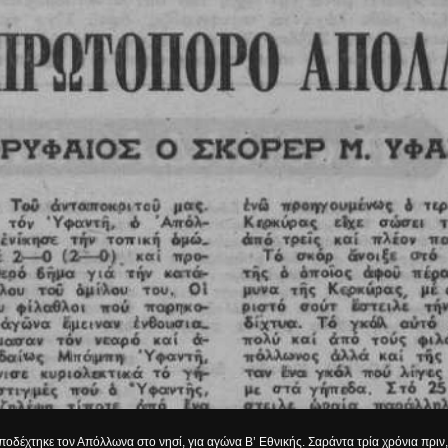
οδέχτηκε τον Απόλλωνα στο νησί, για αγώνα Β’ Εθνικής. Σαράντα τρία χρόνια πρι