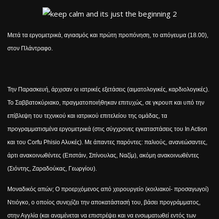
Μετά τα εργομετρικά, αγιασμός και πρώτη προπόνηση, το απόγευμα (18.00),
στον Πλάντραφο.
Την Παρασκευή, άρχισαν οι ιατρικές εξετάσεις (αιματολογικές, καρδιολογικές).
Το Σαββατοκύριακο, πραγματοποιήθηκαν επιτυχώς, σε γκρουπ και υπό την
επίβλεψη του τεχνικού και ιατρικού επιτελείου της ομάδας, τα
προγραμματισμένα εργομετρικά (στις σύγχρονες εγκαταστάσεις του
In
Action
και του
Corfu
Phisio
A
λυκές). Με άπαντες παρόντες: παλιούς, ανανεώσαντες,
άρτι ανακοινωθέντες (Επστάιν, Σπίνουλας, Ναζίμ), ακόμη ανακοινωθέντες
(Σιόντης, Ζαραδούκας, Γεωργίου).
Μοναδικός απών; Ο προερχόμενος από χειρουργείο (κοιλιακοί- προσαγωγοί)
Ντιόγκο, ο οποίος συνεχίζει την αποκατάστασή του, βάσει προγράμματος,
στην Αγγλία (και αναμένεται να επιστρέψει και να ενσωματωθεί εντός των