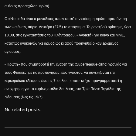
αμέσως προσεχών ημερών).
Ο «Ντιο» θα είναι ο μοναδικός απών κι απ’ την επίσημη πρώτη προπόνηση
των Φαιάκων, αύριο, Δευτέρα (27/6) το απόγευμα. Το ραντεβού ορίστηκε, ώρα
18.00, στις εγκαταστάσεις του Πλάντραφου. «Ανοικτή» για κοινό και ΜΜΕ,
καταπώς ανακοινώθηκε αρμοδίως κι αφού προηγηθεί ο καθιερωμένος
αγιασμός.
«Πρώτη» που σηματοδοτεί την έναρξη της (
Superleague
-άτης) χρονιάς για
τους Φαίακες, με τις προπονήσεις, έως γνωστόν, να συνεχίζονται επί
κερκυραϊκού εδάφους έως τις 7 Ιουλίου, οπότε κι έχει προγραμματιστεί η
αναχώρηση για το κυρίως στάδιο δουλειάς, στα Τρία Πέντε Πηγάδια της
Νάουσας (έως τις 19/7).
No related posts.