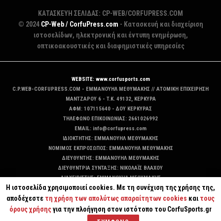
ΚΑΤΑΣΚΕΥΗ ΣΕΛΙΔΑΣ: CP-WEB/CORFUPRESS.COM
© 2024
CP-Web / CorfuPress.com
- Κατασκευή και διαχείριση
ιστοσελίδων, ηλεκτρονική και έντυπη ενημέρωση,
οπτικοακουστικές και διαφημιστικές υπηρεσίες
WEBSITE: www.corfusports.com
C.P.WEB-CORFUPRESS.COM - ΕΜΜΑΝΟΥΗΛ ΜΕΘΥΜΑΚΗΣ // ΑΤΟΜΙΚΗ ΕΠΙΧΕΙΡΗΣΗ
MANTZAΡΟΥ 6 - T.K. 49132, ΚΕΡΚΥΡΑ
ΑΦΜ: 107115640 - ΔΟΥ ΚΕΡΚΥΡΑΣ
ΤΗΛΕΦΩΝΟ ΕΠΙΚΟΙΝΩΝΙΑΣ: 2661026992
EMAIL: info@corfupress.com
ΙΔΙΟΚΤΗΤΗΣ: EMMANOYΗΛ ΜΕΘΥΜΑΚΗΣ
ΝΟΜΙΜΟΣ ΕΚΠΡΟΣΩΠΟΣ: EMMANOYΗΛ ΜΕΘΥΜΑΚΗΣ
ΔΙΕΥΘΥΝΤΗΣ: EMMANOYΗΛ ΜΕΘΥΜΑΚΗΣ
ΔΙΕΥΘΥΝΤΡΙΑ ΣΥΝΤΑΞΗΣ: ΝΙΚΟΛΑΪΣ ΒΛΑΧΟΥ
ΔΙΑΧΕΙΡΙΣΤΗΣ: EMMANOYΗΛ ΜΕΘΥΜΑΚΗΣ
Η ιστοσελίδα χρησιμοποιεί cookies. Με τη συνέχιση της χρήσης της,
ΔΙΚΑΙΟΥΧΟΣ DOMAIN: ΕΜΜΑΝΟΥΗΛ ΜΕΘΥΜΑΚΗΣ
αποδέχεστε
τη χρήση των απολύτως απαραίτητων cookies
και
τους
όρους χρήσης
για την πλοήγηση στον ιστότοπο του CorfuSports.gr