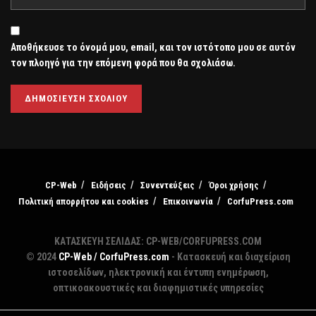
Αποθήκευσε το όνομά μου, email, και τον ιστότοπο μου σε αυτόν
τον πλοηγό για την επόμενη φορά που θα σχολιάσω.
CP-Web
Ειδήσεις
Συνεντεύξεις
Όροι χρήσης
Πολιτική απορρήτου και cookies
Επικοινωνία
CorfuPress.com
ΚΑΤΑΣΚΕΥΗ ΣΕΛΙΔΑΣ: CP-WEB/CORFUPRESS.COM
© 2024
CP-Web / CorfuPress.com
- Κατασκευή και διαχείριση
ιστοσελίδων, ηλεκτρονική και έντυπη ενημέρωση,
οπτικοακουστικές και διαφημιστικές υπηρεσίες