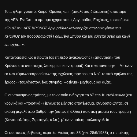
Το… φλερτ γνωστό. Καιρό. Ομοίως και η (απολύτως δελεαστική) απόπειρα
της ΑΕΛ. Εντέλει, το «μπαμ» ήχησε στους Αργυράδες. Εσχάτως, κι επισήμως:
«Το ΔΣ του ΑΠΣ ΚΡΟΝΟΣ Αργυράδων καλωσορίζει στην οικογένεια του
ΚΡΟΝΟΥ τον ποδοσφαιριστή Γραμμένο Σπύρο και του εύχεται υγεία και καλή
επιτυχία…».
Καταγράφεται ως η πρώτη (σε επίπεδο ανακοίνωσης) «απάντηση» του
Κρόνου στο αντίστοιχο, λευκιμμιώτικο ντεμαράζ. Και τι «απάντηση»… Με έναν
εκ των κύριων εκπροσώπων της εγχώριας
top
class
, το Νο1 τοπικό «μήλον της
έριδος» (τουλάχιστον, έως στιγμής), «δείγμα» μεγέθους και αξίας.
Ο συντονισμένος τρόπος, με τον οποίο ενήργησε το ΔΣ των Κυανόλευκων (και
χρονικά και «ποιοτικά») έβγαλε το μέγιστο αποτέλεσμα. Ισχυροποιώντας, σε
ακόμη μεγαλύτερο βαθμό, την (ούτως ή άλλως) ποιοτική μεσαία τους γραμμή
(Κονισπολιάτης, Στρατηγός κ.λπ.), μ’ έναν παίκτη- πολυεργαλείο.
Οι συστάσεις, βεβαίως, περιττές. Αισίως στα 33 (γεν. 28/6/1983), ο τ. παίκτης –