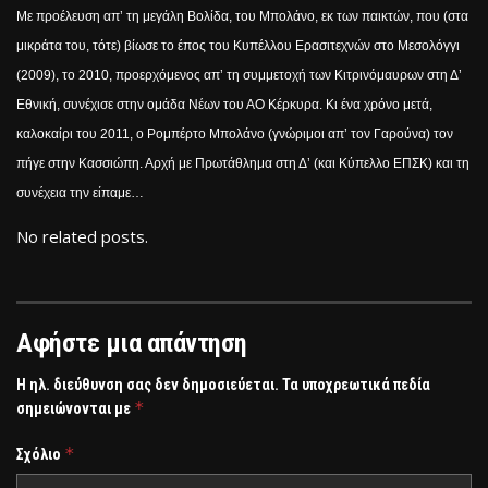
Με προέλευση απ’ τη μεγάλη Βολίδα, του Μπολάνο, εκ των παικτών, που (στα
μικράτα του, τότε) βίωσε το έπος του Κυπέλλου Ερασιτεχνών στο Μεσολόγγι
(2009), το 2010, προερχόμενος απ’ τη συμμετοχή των Κιτρινόμαυρων στη Δ’
Εθνική, συνέχισε στην ομάδα Νέων του ΑΟ Κέρκυρα. Κι ένα χρόνο μετά,
καλοκαίρι του 2011, ο Ρομπέρτο Μπολάνο (γνώριμοι απ’ τον Γαρούνα) τον
πήγε στην Κασσιώπη. Αρχή με Πρωτάθλημα στη Δ’ (και Κύπελλο ΕΠΣΚ) και τη
συνέχεια την είπαμε…
No related posts.
Αφήστε μια απάντηση
Η ηλ. διεύθυνση σας δεν δημοσιεύεται.
Τα υποχρεωτικά πεδία
*
σημειώνονται με
*
Σχόλιο