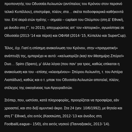
προπονητής του Οδυσσέα Αυλιωτών (αντίπαλος του Κρόνου στον περσινό
τελικό Κυπέλλου), επιστρέφει, πλέον, στα… σκέτα ποδοσφαιρικά καθήκοντά
του. Επί σειρά ετών ηγέτης – σημαία –
captain
του Ολύμπου (στη Δ’ Εθνική,
με άνοδο στη Γ’, το 2013), αποχωρώντας απ’ τον «Ιστορικό», αγωνίστηκε σε
Οδυσσέα (2013-’14 και πέρσι) και ΟΦΑΜ (2014-’15, Κύπελλο και
Super
Cup
).
Τέλος, όχι. Γιατί η επίσημη ανακοίνωση του Κρόνου, στην «πραγματική»
ανάπτυξή της, εμπεριέχει κι αυτό:
«καλωσορίζει (και) τον Μεσημέρη Σπύρο!»
Duo
…
Spiro
(
Spero
), μ’ άλλα λόγια (που παν’ για τρεις, καθώς επίκειται η
ανακοίωση και του –επίσης «κλεισμένου»- Σπύρου Αυλωνίτη, τ. του Αστέρα
Λιαπάδων), καθώς και ο τ. μπακ του Οδυσσέα Αυλιωτών αποτελεί, πλέον,
στέλεχος της οικογένειας των Αργυραδιτών.
Στόπερ, που, ωστόσο, κατά πληροφορίες, προορίζεται να προσφέρει, εάν
χρειαστεί, και στο δεξί αμυντικό άκρο. Στα 24 (γεν. 10/6/1992), με θητεία και
στη Γ’ Εθνική, είτε εντός (Κασσιώπη, 2012-’13 και άνοδος στη
Football
League
– 15/0), είτε εκτός νησιού (Πανναξιακός, 2013-’14).