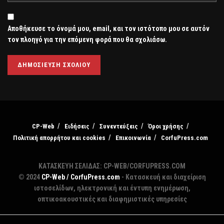
Αποθήκευσε το όνομά μου, email, και τον ιστότοπο μου σε αυτόν
τον πλοηγό για την επόμενη φορά που θα σχολιάσω.
CP-Web
Ειδήσεις
Συνεντεύξεις
Όροι χρήσης
Πολιτική απορρήτου και cookies
Επικοινωνία
CorfuPress.com
ΚΑΤΑΣΚΕΥΗ ΣΕΛΙΔΑΣ: CP-WEB/CORFUPRESS.COM
© 2024
CP-Web / CorfuPress.com
- Κατασκευή και διαχείριση
ιστοσελίδων, ηλεκτρονική και έντυπη ενημέρωση,
οπτικοακουστικές και διαφημιστικές υπηρεσίες