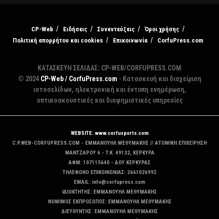
CP-Web
Ειδήσεις
Συνεντεύξεις
Όροι χρήσης
Πολιτική απορρήτου και cookies
Επικοινωνία
CorfuPress.com
ΚΑΤΑΣΚΕΥΗ ΣΕΛΙΔΑΣ: CP-WEB/CORFUPRESS.COM
© 2024
CP-Web / CorfuPress.com
- Κατασκευή και διαχείριση
ιστοσελίδων, ηλεκτρονική και έντυπη ενημέρωση,
οπτικοακουστικές και διαφημιστικές υπηρεσίες
WEBSITE: www.corfusports.com
C.P.WEB-CORFUPRESS.COM - ΕΜΜΑΝΟΥΗΛ ΜΕΘΥΜΑΚΗΣ // ΑΤΟΜΙΚΗ ΕΠΙΧΕΙΡΗΣΗ
MANTZAΡΟΥ 6 - T.K. 49132, ΚΕΡΚΥΡΑ
ΑΦΜ: 107115640 - ΔΟΥ ΚΕΡΚΥΡΑΣ
ΤΗΛΕΦΩΝΟ ΕΠΙΚΟΙΝΩΝΙΑΣ: 2661026992
EMAIL: info@corfupress.com
ΙΔΙΟΚΤΗΤΗΣ: EMMANOYΗΛ ΜΕΘΥΜΑΚΗΣ
ΝΟΜΙΜΟΣ ΕΚΠΡΟΣΩΠΟΣ: EMMANOYΗΛ ΜΕΘΥΜΑΚΗΣ
ΔΙΕΥΘΥΝΤΗΣ: EMMANOYΗΛ ΜΕΘΥΜΑΚΗΣ