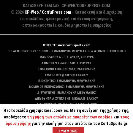
ΚΑΤΑΣΚΕΥΗ ΣΕΛΙΔΑΣ: CP-WEB/CORFUPRESS.COM
© 2024
CP-Web / CorfuPress.com
- Κατασκευή και διαχείριση
ιστοσελίδων, ηλεκτρονική και έντυπη ενημέρωση,
οπτικοακουστικές και διαφημιστικές υπηρεσίες
WEBSITE: www.corfusports.com
C.P.WEB-CORFUPRESS.COM - ΕΜΜΑΝΟΥΗΛ ΜΕΘΥΜΑΚΗΣ // ΑΤΟΜΙΚΗ ΕΠΙΧΕΙΡΗΣΗ
MANTZAΡΟΥ 6 - T.K. 49132, ΚΕΡΚΥΡΑ
ΑΦΜ: 107115640 - ΔΟΥ ΚΕΡΚΥΡΑΣ
ΤΗΛΕΦΩΝΟ ΕΠΙΚΟΙΝΩΝΙΑΣ: 2661026992
EMAIL: info@corfupress.com
ΙΔΙΟΚΤΗΤΗΣ: EMMANOYΗΛ ΜΕΘΥΜΑΚΗΣ
ΝΟΜΙΜΟΣ ΕΚΠΡΟΣΩΠΟΣ: EMMANOYΗΛ ΜΕΘΥΜΑΚΗΣ
ΔΙΕΥΘΥΝΤΗΣ: EMMANOYΗΛ ΜΕΘΥΜΑΚΗΣ
ΔΙΕΥΘΥΝΤΡΙΑ ΣΥΝΤΑΞΗΣ: ΝΙΚΟΛΑΪΣ ΒΛΑΧΟΥ
ΔΙΑΧΕΙΡΙΣΤΗΣ: EMMANOYΗΛ ΜΕΘΥΜΑΚΗΣ
Η ιστοσελίδα χρησιμοποιεί cookies. Με τη συνέχιση της χρήσης της,
ΔΙΚΑΙΟΥΧΟΣ DOMAIN: ΕΜΜΑΝΟΥΗΛ ΜΕΘΥΜΑΚΗΣ
αποδέχεστε
τη χρήση των απολύτως απαραίτητων cookies
και
τους
όρους χρήσης
για την πλοήγηση στον ιστότοπο του CorfuSports.gr
ΣΥΜΦΩΝΩ