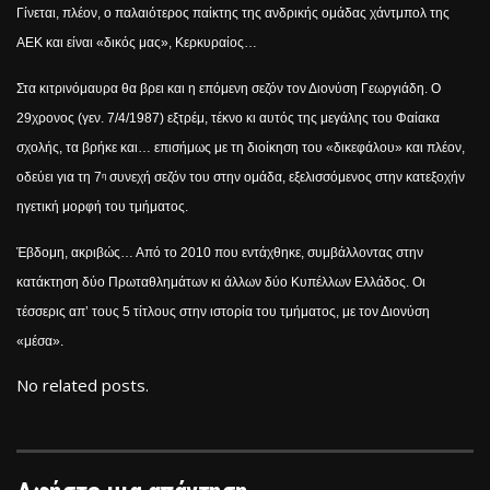
Γίνεται, πλέον, ο παλαιότερος παίκτης της ανδρικής ομάδας χάντμπολ της
ΑΕΚ και είναι «δικός μας», Κερκυραίος…
Στα κιτρινόμαυρα θα βρει και η επόμενη σεζόν τον Διονύση Γεωργιάδη. Ο
29χρονος (γεν.
7/4/1987)
εξτρέμ, τέκνο κι αυτός της μεγάλης του Φαίακα
σχολής, τα βρήκε και… επισήμως με τη διοίκηση του «δικεφάλου» και πλέον,
οδεύει για τη 7
συνεχή σεζόν του στην ομάδα, εξελισσόμενος στην κατεξοχήν
η
ηγετική μορφή του τμήματος.
Έβδομη, ακριβώς… Από το 2010 που εντάχθηκε, συμβάλλοντας στην
κατάκτηση δύο Πρωταθλημάτων κι άλλων δύο Κυπέλλων Ελλάδος. Οι
τέσσερις απ’ τους 5 τίτλους στην ιστορία του τμήματος, με τον Διονύση
«μέσα».
No related posts.