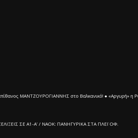
ο απίθανος ΜΑΝΤΖΟΥΡΟΓΙΑΝΝΗΣ στο Βαλκανικό! ● «Αργυρή» η Ρ
ΕΛΙΞΕΙΣ ΣΕ Α1-Α’ / ΝΑΟΚ: ΠΑΝΗΓΥΡΙΚΑ ΣΤΑ ΠΛΕΪ ΟΦ.