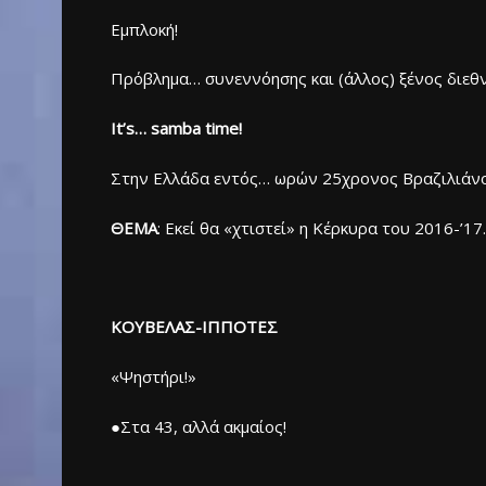
Eμπλοκή!
Πρόβλημα… συνεννόησης και (άλλος) ξένος διεθν
It’s… samba time!
Στην Ελλάδα εντός… ωρών 25χρονος Βραζιλιάνος
ΘΕΜΑ
: Εκεί θα «χτιστεί» η Κέρκυρα του 2016-’17.
KOYBΕΛΑΣ-ΙΠΠΟΤΕΣ
«Ψηστήρι!»
●Στα 43, αλλά ακμαίος!