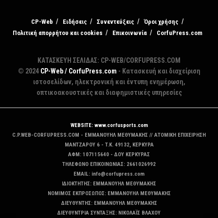
CP-Web
Ειδήσεις
Συνεντεύξεις
Όροι χρήσης
Πολιτική απορρήτου και cookies
Επικοινωνία
CorfuPress.com
ΚΑΤΑΣΚΕΥΗ ΣΕΛΙΔΑΣ: CP-WEB/CORFUPRESS.COM
© 2024
CP-Web / CorfuPress.com
- Κατασκευή και διαχείριση
ιστοσελίδων, ηλεκτρονική και έντυπη ενημέρωση,
οπτικοακουστικές και διαφημιστικές υπηρεσίες
WEBSITE: www.corfusports.com
C.P.WEB-CORFUPRESS.COM - ΕΜΜΑΝΟΥΗΛ ΜΕΘΥΜΑΚΗΣ // ΑΤΟΜΙΚΗ ΕΠΙΧΕΙΡΗΣΗ
MANTZAΡΟΥ 6 - T.K. 49132, ΚΕΡΚΥΡΑ
ΑΦΜ: 107115640 - ΔΟΥ ΚΕΡΚΥΡΑΣ
ΤΗΛΕΦΩΝΟ ΕΠΙΚΟΙΝΩΝΙΑΣ: 2661026992
EMAIL: info@corfupress.com
ΙΔΙΟΚΤΗΤΗΣ: EMMANOYΗΛ ΜΕΘΥΜΑΚΗΣ
ΝΟΜΙΜΟΣ ΕΚΠΡΟΣΩΠΟΣ: EMMANOYΗΛ ΜΕΘΥΜΑΚΗΣ
ΔΙΕΥΘΥΝΤΗΣ: EMMANOYΗΛ ΜΕΘΥΜΑΚΗΣ
ΔΙΕΥΘΥΝΤΡΙΑ ΣΥΝΤΑΞΗΣ: ΝΙΚΟΛΑΪΣ ΒΛΑΧΟΥ