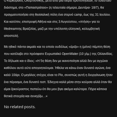
Ο Κερκυραίος Ολυμπιονίκης, μετά από μια σειρά προπονήσεων, το τελευταίο
διάστημα, στο «Παπαστράτειο» (η τελευταία σήμερα, Δευτέρα- 18/7), θα
πραγματοποιήσει στη θεσσαλική πόλη ένα στερνό
camp
, έως της 31 Ιουλίου.
Και κατόπιν, επιστροφή Αθήνα και στις 3 Αυγούστου, «πτήση» για το
life
dream
της Βραζιλίας, μαζί με την υπόλοιπη ελληνική, κολυμβητική
αποστολή.
Με ηθικό πάντα ακμαίο και το οποίο ουδόλως «έριξε» η (μόνο) πέμπτη θέση
που κατέλαβε στο πρόσφατο Ευρωπαϊκό
Open
Water
(10 χλμ.) της Ολλανδίας.
Το δήλωσε και ο ίδιος: «Η 5η θέση δεν με ικανοποίησε αλλά δεν με αγχώνει
καθόλου αυτό ούτε απογοητεύομαι. Ήθελα να κάνω έναν δυνατό αγώνα, ένα
καλό 10άρι. Ο μεγάλος στόχος είναι το Ρίο, συνεπώς αυτή η διοργάνωση ήταν
ένα πέρασμα, ένα δυνατό τεστ. Έδειχνα καλά μέσα στην κούρσα αλλά όταν θα
είμαι ξεκούραστος πιστεύω ότι θα μου βγει ακόμα καλύτερα. Πήρα κάποια
θετικά στοιχεία και συνεχίζω…»
No related posts.