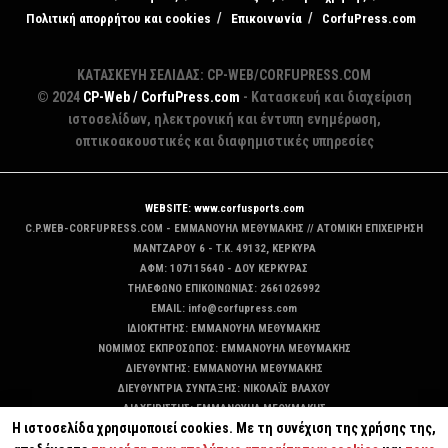
Πολιτική απορρήτου και cookies
Επικοινωνία
CorfuPress.com
ΚΑΤΑΣΚΕΥΗ ΣΕΛΙΔΑΣ: CP-WEB/CORFUPRESS.COM
© 2024
CP-Web / CorfuPress.com
- Κατασκευή και διαχείριση
ιστοσελίδων, ηλεκτρονική και έντυπη ενημέρωση,
οπτικοακουστικές και διαφημιστικές υπηρεσίες
WEBSITE: www.corfusports.com
C.P.WEB-CORFUPRESS.COM - ΕΜΜΑΝΟΥΗΛ ΜΕΘΥΜΑΚΗΣ // ΑΤΟΜΙΚΗ ΕΠΙΧΕΙΡΗΣΗ
MANTZAΡΟΥ 6 - T.K. 49132, ΚΕΡΚΥΡΑ
ΑΦΜ: 107115640 - ΔΟΥ ΚΕΡΚΥΡΑΣ
ΤΗΛΕΦΩΝΟ ΕΠΙΚΟΙΝΩΝΙΑΣ: 2661026992
EMAIL: info@corfupress.com
ΙΔΙΟΚΤΗΤΗΣ: EMMANOYΗΛ ΜΕΘΥΜΑΚΗΣ
ΝΟΜΙΜΟΣ ΕΚΠΡΟΣΩΠΟΣ: EMMANOYΗΛ ΜΕΘΥΜΑΚΗΣ
ΔΙΕΥΘΥΝΤΗΣ: EMMANOYΗΛ ΜΕΘΥΜΑΚΗΣ
ΔΙΕΥΘΥΝΤΡΙΑ ΣΥΝΤΑΞΗΣ: ΝΙΚΟΛΑΪΣ ΒΛΑΧΟΥ
ΔΙΑΧΕΙΡΙΣΤΗΣ: EMMANOYΗΛ ΜΕΘΥΜΑΚΗΣ
Η ιστοσελίδα χρησιμοποιεί cookies. Με τη συνέχιση της χρήσης της,
ΔΙΚΑΙΟΥΧΟΣ DOMAIN: ΕΜΜΑΝΟΥΗΛ ΜΕΘΥΜΑΚΗΣ