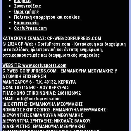
Ειδήσεις
Συνεντεύξεις
Όροι χρήσης
Πολιτική απορρήτου και cookies
Επικοινωνία
CorfuPress.com
ΚΑΤΑΣΚΕΥΗ ΣΕΛΙΔΑΣ: CP-WEB/CORFUPRESS.COM
© 2024
CP-Web / CorfuPress.com
- Κατασκευή και διαχείριση
ιστοσελίδων, ηλεκτρονική και έντυπη ενημέρωση,
οπτικοακουστικές και διαφημιστικές υπηρεσίες
WEBSITE: www.corfusports.com
C.P.WEB-CORFUPRESS.COM - ΕΜΜΑΝΟΥΗΛ ΜΕΘΥΜΑΚΗΣ //
ΑΤΟΜΙΚΗ ΕΠΙΧΕΙΡΗΣΗ
MANTZAΡΟΥ 6 - T.K. 49132, ΚΕΡΚΥΡΑ
ΑΦΜ: 107115640 - ΔΟΥ ΚΕΡΚΥΡΑΣ
ΤΗΛΕΦΩΝΟ ΕΠΙΚΟΙΝΩΝΙΑΣ: 2661026992
EMAIL: info@corfupress.com
ΙΔΙΟΚΤΗΤΗΣ: EMMANOYΗΛ ΜΕΘΥΜΑΚΗΣ
ΝΟΜΙΜΟΣ ΕΚΠΡΟΣΩΠΟΣ: EMMANOYΗΛ ΜΕΘΥΜΑΚΗΣ
ΔΙΕΥΘΥΝΤΗΣ: EMMANOYΗΛ ΜΕΘΥΜΑΚΗΣ
ΔΙΕΥΘΥΝΤΡΙΑ ΣΥΝΤΑΞΗΣ: ΝΙΚΟΛΑΪΣ ΒΛΑΧΟΥ
ΔΙΑΧΕΙΡΙΣΤΗΣ: EMMANOYΗΛ ΜΕΘΥΜΑΚΗΣ