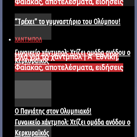
Φαίακας, αποτελέσματα, ειδήσεις
“Tρέχει” το γυμναστήριο του Ολύμπου!
ΧΑΝΤΜΠΟΛ
Γυναικείο χάντμπολ: Χτίζει ομάδα ανόδου ο
Όλα για το χάντμπολ | Α΄ Εθνική,
Κερκυραϊκός
Φαίακας, αποτελέσματα, ειδήσεις
Ο Παγιάτης στον Ολυμπιακό!
Γυναικείο χάντμπολ: Χτίζει ομάδα ανόδου ο
Κερκυραϊκός