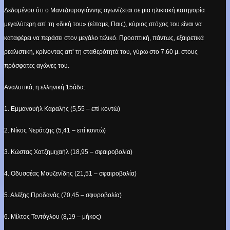
Δεδομένου ότι ο Μαντζουρογιάννης αγωνίζεται σε μια ηλικιακή κατηγορία
μεγαλύτερη απ’ τη «δική του» (είπαμε, Παις), κύριος στόχος του είναι να
καταφέρει να περάσει στον μεγάλο τελικό. Προοπτική, πάντως, εξαιρετικά
ρεαλιστική, κρίνοντας απ’ τη σταθερότητά του, γύρω στο 7.60 μ. στους
πρόσφατες αγώνες του.
Αναλυτικά, η ελληνική 15άδα:
1. Εμμανουήλ Καραλής (5,55 – επί κοντώ)
2. Νίκος Νεράτζης (5,41 – επί κοντώ)
3. Κώστας Χατζημιχαήλ (18,95 – σφαιροβολία)
4. Οδυσσέας Μουζενίδης (21,51 – σφαιροβολία)
5. Αλέξης Προδανάς (70,45 – σφυροβολία)
6. Μίλτος Τεντόγλου (8,19 – μήκος)