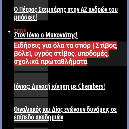
Ο Πέτρος Στεμπάρης στην Α2 ανδρών του
μπάσκετ!
ΣΠΟΡ
Στον Ιόνιο ο Μυκονιάτης!
Ειδήσεις για όλα τα σπόρ | Στίβος,
βόλεϊ, υγρός στίβος, υποδομές,
σχολικά πρωταθλήματα
Ιόνιος: Δυνατή κίνηση με Chambers!
Θιναλιακός και Δίας ενώνουν δυνάμεις σε
επίπεδο ακαδημιών