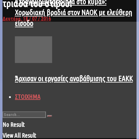
«Τραγουδώντας δίπλα στο κύμα»:
τριάδα του στίβου!
Χορωδιακή βραδιά στον ΝΑΟΚ με ελεύθερη
Δευτέρα, 18 / 07 / 2016
είσοδο
Άρχισαν οι εργασίες αναβάθμισης του ΕΑΚΚ
ΣΤΟΙΧΗΜΑ
No Result
View All Result