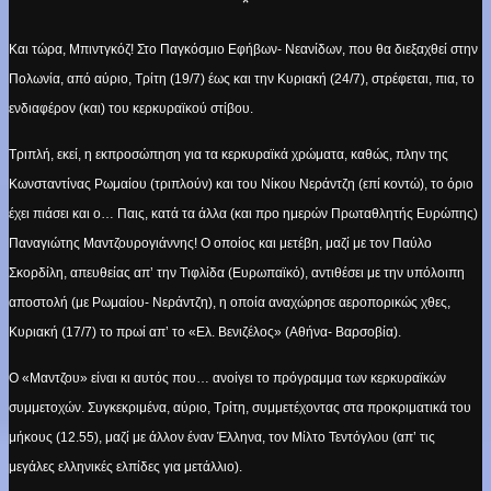
*
Και τώρα, Μπιντγκόζ! Στο Παγκόσμιο Εφήβων- Νεανίδων, που θα διεξαχθεί στην
Πολωνία, από αύριο, Τρίτη (19/7) έως και την Κυριακή (24/7), στρέφεται, πια, το
ενδιαφέρον (και) του κερκυραϊκού στίβου.
Τριπλή, εκεί, η εκπροσώπηση για τα κερκυραϊκά χρώματα, καθώς, πλην της
Κωνσταντίνας Ρωμαίου (τριπλούν) και του Νίκου Νεράντζη (επί κοντώ), το όριο
έχει πιάσει και ο… Παις, κατά τα άλλα (και προ ημερών Πρωταθλητής Ευρώπης)
Παναγιώτης Μαντζουρογιάννης! Ο οποίος και μετέβη, μαζί με τον Παύλο
Σκορδίλη, απευθείας απ’ την Τιφλίδα (Ευρωπαϊκό), αντιθέσει με την υπόλοιπη
αποστολή (με Ρωμαίου- Νεράντζη), η οποία αναχώρησε αεροπορικώς χθες,
Κυριακή (17/7) το πρωί απ’ το «Ελ. Βενιζέλος» (Αθήνα- Βαρσοβία).
Ο «Μαντζου» είναι κι αυτός που… ανοίγει το πρόγραμμα των κερκυραϊκών
συμμετοχών. Συγκεκριμένα, αύριο, Τρίτη, συμμετέχοντας στα προκριματικά του
μήκους (12.55), μαζί με άλλον έναν Έλληνα, τον Μίλτο Τεντόγλου (απ’ τις
μεγάλες ελληνικές ελπίδες για μετάλλιο).