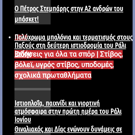
Ο Πέτρος Στεμπάρης στην Α2 ανδρών του
μπάσκετ!
Πολύχρωμα μπαλόνια και τερματισμός στους
ΣΠΟΡ
Παξούς στη δεύτερη ιστιοδρομία του Ράλι
Ιονίου
Ειδήσεις για όλα τα σπόρ | Στίβος,
βόλεϊ, υγρός στίβος, υποδομές,
σχολικά πρωταθλήματα
Iστιοπλοΐα, παιχνίδι και γιορτινή
ατμόσφαιρα στην πρώτη ημέρα του Ράλι
Ιονίου
Θιναλιακός και Δίας ενώνουν δυνάμεις σε