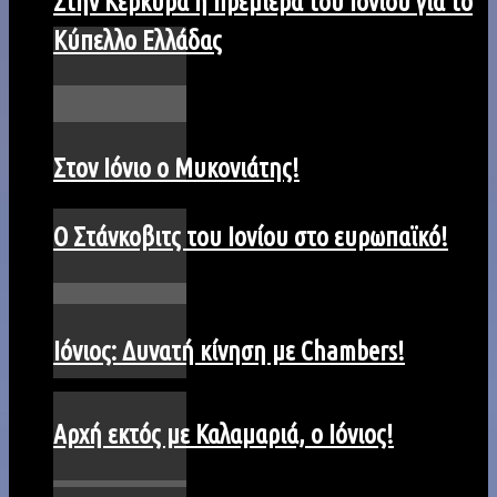
Στην Κέρκυρα η πρεμιέρα του Ιονίου για το
Κύπελλο Ελλάδας
Στον Ιόνιο ο Μυκονιάτης!
O Στάνκοβιτς του Ιονίου στο ευρωπαϊκό!
Ιόνιος: Δυνατή κίνηση με Chambers!
Αρχή εκτός με Καλαμαριά, ο Ιόνιος!