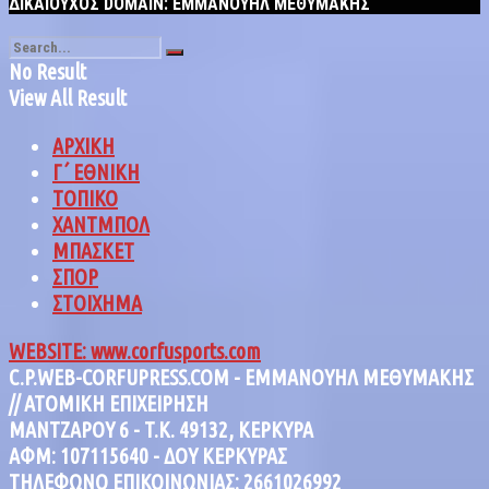
ΔΙΚΑΙΟΥΧΟΣ DOMAIN: ΕΜΜΑΝΟΥΗΛ ΜΕΘΥΜΑΚΗΣ
No Result
View All Result
ΑΡΧΙΚΗ
Γ΄ ΕΘΝΙΚΗ
ΤΟΠΙΚΟ
ΧΑΝΤΜΠΟΛ
ΜΠΑΣΚΕΤ
ΣΠΟΡ
ΣΤΟΙΧΗΜΑ
WEBSITE: www.corfusports.com
C.P.WEB-CORFUPRESS.COM - ΕΜΜΑΝΟΥΗΛ ΜΕΘΥΜΑΚΗΣ
// ΑΤΟΜΙΚΗ ΕΠΙΧΕΙΡΗΣΗ
MANTZAΡΟΥ 6 - T.K. 49132, ΚΕΡΚΥΡΑ
ΑΦΜ: 107115640 - ΔΟΥ ΚΕΡΚΥΡΑΣ
ΤΗΛΕΦΩΝΟ ΕΠΙΚΟΙΝΩΝΙΑΣ: 2661026992