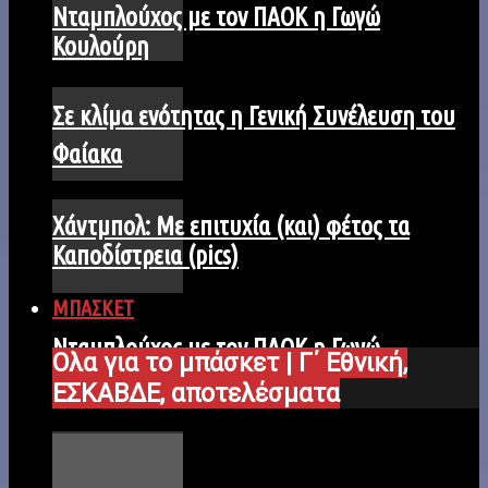
Νταμπλούχος με τον ΠΑΟΚ η Γωγώ
Κουλούρη
Σε κλίμα ενότητας η Γενική Συνέλευση του
Φαίακα
Χάντμπολ: Με επιτυχία (και) φέτος τα
Καποδίστρεια (pics)
ΜΠΑΣΚΕΤ
Νταμπλούχος με τον ΠΑΟΚ η Γωγώ
Ολα για το μπάσκετ | Γ΄ Εθνική,
Κουλούρη
ΕΣΚΑΒΔΕ, αποτελέσματα