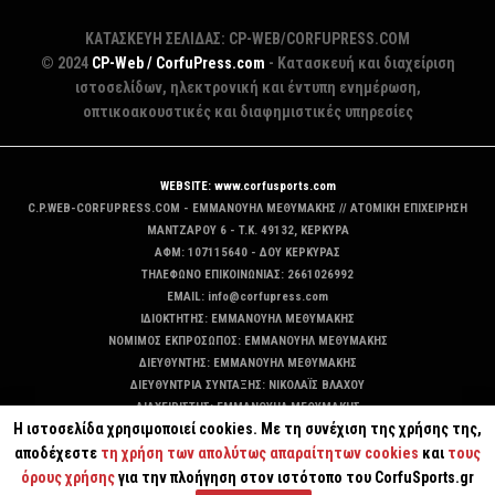
ΚΑΤΑΣΚΕΥΗ ΣΕΛΙΔΑΣ: CP-WEB/CORFUPRESS.COM
© 2024
CP-Web / CorfuPress.com
- Κατασκευή και διαχείριση
ιστοσελίδων, ηλεκτρονική και έντυπη ενημέρωση,
οπτικοακουστικές και διαφημιστικές υπηρεσίες
WEBSITE: www.corfusports.com
C.P.WEB-CORFUPRESS.COM - ΕΜΜΑΝΟΥΗΛ ΜΕΘΥΜΑΚΗΣ // ΑΤΟΜΙΚΗ ΕΠΙΧΕΙΡΗΣΗ
MANTZAΡΟΥ 6 - T.K. 49132, ΚΕΡΚΥΡΑ
ΑΦΜ: 107115640 - ΔΟΥ ΚΕΡΚΥΡΑΣ
ΤΗΛΕΦΩΝΟ ΕΠΙΚΟΙΝΩΝΙΑΣ: 2661026992
EMAIL: info@corfupress.com
ΙΔΙΟΚΤΗΤΗΣ: EMMANOYΗΛ ΜΕΘΥΜΑΚΗΣ
ΝΟΜΙΜΟΣ ΕΚΠΡΟΣΩΠΟΣ: EMMANOYΗΛ ΜΕΘΥΜΑΚΗΣ
ΔΙΕΥΘΥΝΤΗΣ: EMMANOYΗΛ ΜΕΘΥΜΑΚΗΣ
ΔΙΕΥΘΥΝΤΡΙΑ ΣΥΝΤΑΞΗΣ: ΝΙΚΟΛΑΪΣ ΒΛΑΧΟΥ
ΔΙΑΧΕΙΡΙΣΤΗΣ: EMMANOYΗΛ ΜΕΘΥΜΑΚΗΣ
Η ιστοσελίδα χρησιμοποιεί cookies. Με τη συνέχιση της χρήσης της,
ΔΙΚΑΙΟΥΧΟΣ DOMAIN: ΕΜΜΑΝΟΥΗΛ ΜΕΘΥΜΑΚΗΣ
αποδέχεστε
τη χρήση των απολύτως απαραίτητων cookies
και
τους
όρους χρήσης
για την πλοήγηση στον ιστότοπο του CorfuSports.gr