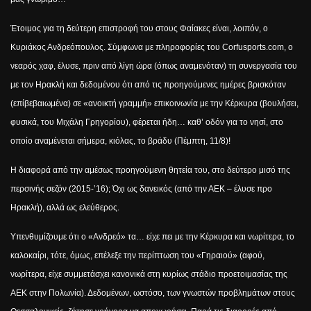
Έτοιμος για τη δεύτερη επιστροφή του στους Φαίακες είναι, λοιπόν, ο
Κυριάκος Ανδρεόπουλος. Σύμφωνα με πληροφορίες του
Corfusports
.
com
, ο
νεαρός χαφ, έλυσε, πριν από λίγη ώρα (όπως αναμενόταν) τη συνεργασία του
με τον Ηρακλή και δεδομένου ότι από τις προηγούμενες ημέρες βρισκόταν
(επίβεβαιωμένα) σε «ανοικτή γραμμή» επικοινωνία με την Κέρκυρα (βουλήσει,
φυσικά, του Μιχάλη Γρηγορίου), φέρεται ήδη… καθ’ οδόν για το νησί, στο
οποίο αναμένεται σήμερα, κιόλας, το βράδυ (Πέμπτη, 11/8)!
Η διαφορά από την αμέσως προηγούμενη θητεία του, στο δεύτερο μισό της
περσινής σεζόν (2015-’16); Όχι ως δανεικός (από την ΑΕΚ – έλυσε προ
Ηρακλή), αλλά ως ελεύθερος.
Υπενθυμίζουμε ότι ο «Ανδρεό» τα… είχε πει με την Κέρκυρα και νωρίτερα, το
καλοκαίρι, τότε, όμως, επέλεξε την περίπτωση του «Γηραιού» (αφού,
νωρίτερα, είχε συμμετάσχει κανονικά στη κυρίως στάδιο προετοιμασίας της
ΑΕΚ στην Πολωνία). Δεδομένων, ωστόσο, των γνωστών προβλημάτων στους