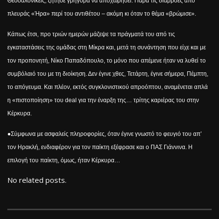
Θεσσαλονικείς, ζήτησε γρήγορα να αποχωρήσει. Παρά τις διαρροές από
πλευράς «Ήρα» περί του αντιθέτου – ακόμη κι όταν το θέμα «βρώμισε».
Κάπως έτσι, προ τριών ημερών μάζεψε τα πράγματά του από τις
εγκαταστάσεις της ομάδας στη Μίκρα και, μετά τη συνάντηση που είχε και με
τον προπονητή, Νίκο Παπαδόπουλο, το μόνο που απέμενε ήταν να λυθεί το
συμβόλαιό του με τη διοίκηση. Δεν έγινε χθες, Τετάρτη, έγινε σήμερα, Πέμπτη,
το απόγευμα. Και πλέον, εκτός συγκλονιστικού απροόπτου, αναμένεται απλά
η «πιστοποίηση» του
deal
για την έναρξη της… τρίτης καριέρας του στην
Κέρκυρα.
●Σύμφωνα με ασφαλείς πληροφορίες, όταν έγινε γνωστό το φευγιό του απ’
τον Ηρακλή, ενδιαφέρον για τον παίκτη εξέφρασε και ο ΠΑΣ Γιάννινα. Η
επιλογή του παίκτη, όμως, ήταν Κέρκυρα…
No related posts.