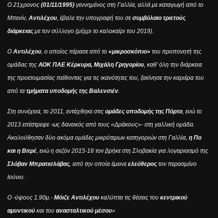
Ο 21χρονος
(01/11/1995)
γεννημένος στη Γαλλία, αλλά με καταγωγή από το
Μπενίν,
Αντιλέχου
, έβαλε την υπογραφή του σε
συμβόλαιο τριετούς
διάρκειας
με τον σύλλογο (μέχρι το καλοκαίρι του 2019).
Ο
Αντιλέχου
, ο οποίος πέρασε από το
«μικροσκόπιο»
του προπονητή της
ομάδας της
ΑΟΚ ΠΑΕ Κέρκυρα, Μιχάλη Γρηγορίου
, καθ’ όλη την διάρκεια
της προετοιμασίας πείθοντας για τις ικανότητες του, ξεκίνησε την καριέρα του
από τα
τμήματα υποδομής της Βαλενσιέν
.
Στη συνέχεια, το 2011, εντάχθηκε στις
ομάδες υποδομής της Πόρτο
, ενώ το
2013 επέστρεψε -ως δανεικός από τους «Δράκους»- στη γαλλική ομάδα.
Ακολούθησαν δύο ακόμα ομάδες μικρότερων κατηγοριών στη Γαλλία,
η Πο
και η Βιτρέ
, ενώ η σεζόν 2015-16 τον βρήκε στη Σλοβακία για λογαριασμό της
Σλόβαν Μπρατισλάβας
, από την οποία έμεινε
ελεύθερος
τον περασμένο
Ιούνιο.
Ο -ύψους 1.90μ.-
Μόιζε Αντιλέχου
καλύπτει τις θέσεις του
κεντρικού
αμυντικού
και του
ανασταλτικού μέσου
»