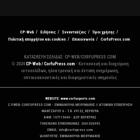
CP-Web
Ειδήσεις
Συνεντεύξεις
Όροι χρήσης
Πολιτική απορρήτου και cookies
Επικοινωνία
CorfuPress.com
ΚΑΤΑΣΚΕΥΗ ΣΕΛΙΔΑΣ: CP-WEB/CORFUPRESS.COM
© 2024
CP-Web / CorfuPress.com
- Κατασκευή και διαχείριση
ιστοσελίδων, ηλεκτρονική και έντυπη ενημέρωση,
οπτικοακουστικές και διαφημιστικές υπηρεσίες
WEBSITE: www.corfusports.com
C.P.WEB-CORFUPRESS.COM - ΕΜΜΑΝΟΥΗΛ ΜΕΘΥΜΑΚΗΣ // ΑΤΟΜΙΚΗ ΕΠΙΧΕΙΡΗΣΗ
MANTZAΡΟΥ 6 - T.K. 49132, ΚΕΡΚΥΡΑ
ΑΦΜ: 107115640 - ΔΟΥ ΚΕΡΚΥΡΑΣ
ΤΗΛΕΦΩΝΟ ΕΠΙΚΟΙΝΩΝΙΑΣ: 2661026992
EMAIL: info@corfupress.com
ΙΔΙΟΚΤΗΤΗΣ: EMMANOYΗΛ ΜΕΘΥΜΑΚΗΣ