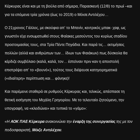
Κέρκυρας είναι και με τη βούλα από σήμερα, Παρασκευή (12/8) το πρωί –και
για τα επόμενα τρία χρόνια (έως το 2019) ο Μόισε Αντιλέχου…
Ο 21χρονος Γάλλος, με σκούφια απ’ το Μπενίν, κεντρικός μπακ- χαφ, ως
γνωστόν είχε ενσωματωθεί στους Φαίακες μεσούντος του κυρίως σταδίου
προετοιμασίας τους, στα Τρία Πέντε Πηγάδια. Και παρά τις… εκτιμήσεις
πολλών (αλλά και ανθρώπων των… ίδιων των Φαιάκων) πως δύσκολα θα
κέρδιζε συμβόλαιο (καλά, καλά, τον… έστελναν πριν καν η αποστολή
επιστρέψει απ’ το «βουνό»), τούτος τους διέψευσε κατηγορηματικά
(«ιδιαίτερη» περίπτωση και… φάνηκε)!
Και παρέμεινε σταθερά σε ρυθμούς Κέρκυρας και, τελικώς, απέσπασε τη
θετική εισήγηση του Μιχάλη Γρηγορίου. Με το τελευταίο ζητούμενο, την
υπογραφή, να «κλειδώνει» και τυπικά το «γάμο»:
«
Η
ΑΟΚ ΠΑΕ Κέρκυρα
ανακοινώνει την
έναρξη της συνεργασίας
της με τον
ποδοσφαιριστή,
Μόιζε Αντιλέχου
.