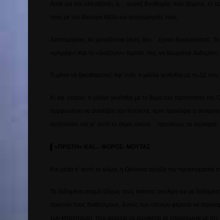
Αιτία για την όλη εξέλιξη, η… γενική δυσθυμία, που έβγαινε, τ
τους με τον Βίκτορα Μέλο και αποχώρησής τους.
Λεπτομέρειες, δε χρειάζονται (άντε, δεν… έχουν διευκρινιστεί). 
«μπράφ»! Και το «διαζύγιο» πρέπει, πια, να θεωρείται δεδομένο.
Τι μένει να ξεκαθαριστεί; Αφ’ ενός τι μέλλει γενέσθαι με το ΔΣ
Κι αφ’ ετέρου, τι μέλλει γενέσθαι με το θέμα του προπονητή τη
συμφωνήσει να αναλάβει τον Κοτσέλα, πριν προκύψει η συνεργασ
συζητήσεις και γι’ αυτό το θέμα, οπότε… προσεχώς τα νεώτερα!
▌
«ΠΡΩΤΗ» ΚΑΙ… ΦΟΡΟΣ- ΜΟΥΤΑΣ
Και μέσα σ’ αυτό το κλίμα, η Ομόνοια αρχίζει την προετοιμασία
Τη δεδομένη στιγμή (δίχως τους παίκτες του Άρη και με δεδομέ
παικτών τους διαθέσιμους. Εντός των οποίων φέρεται να περιλα
των Μπενιτσών), που φέρεται να βρίσκεται σε επικοινωνία με τη