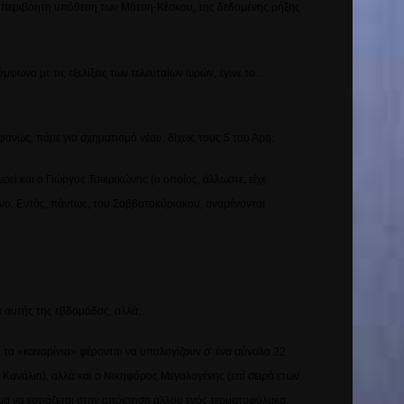
την περιβόητη υπόθεση των Μότση-Κέσκου, της δεδομένης ρήξης
ύμφωνα με τις εξελίξεις των τελευταίων ωρών, έγινε το…
οφανώς, πάμε για σχηματισμό νέου, δίχως τους 5 του Άρη.
εί και ο Γιώργος Τσικρικώνης (ο οποίος, άλλωστε, είχε
άνο. Εντός, πάντως, του Σαββατοκύριακου, αναμένονται
έσα αυτής της εβδομάδας, αλλά…
 τα «καναρίνια» φέρονται να υπολογίζουν σ’ ένα σύνολο 22
 Κανάλια), αλλά και ο Νικηφόρος Μεγαλογένης (επί σειρά ετών
ημα να εστιάζεται στην απόκτηση άλλου ενός τερματοφύλακα.