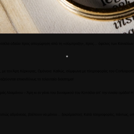
οτσέλα oδεύει προς αποχώρηση από τη «σύμπραξη», προς… όφελος των Καναλίων (;) 
*
ος, με τον Άρη Κέρκυρας, Ομόνοια. Καθώς, σύμφωνα με πληροφορίες του
Corfusport
αζεύονται επικινδύνως το τελευταίο διάστημα!
άς Αλαμάνου – Άρη κι εν γένει του δυναμικού του Κοτσέλα απ’ την ενιαία ομάδα! Η 
αθεστώς αδράνειας, βλέπουν να μένου… ξεκρέμαστοι); Κατά πληροφορίες, πάντως, 