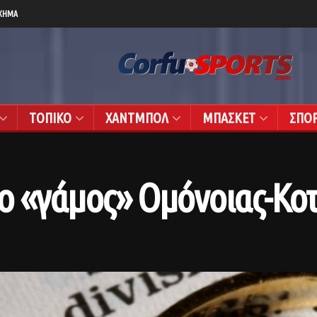
ΧΗΜΑ
ΤΟΠΙΚΟ
ΧΑΝΤΜΠΟΛ
ΜΠΑΣΚΕΤ
ΣΠΟ
ο «γάμος» Ομόνοιας-Κοτ