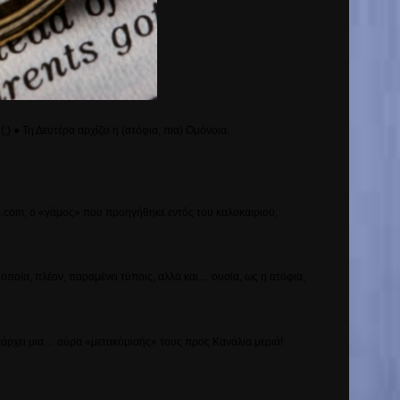
● Τη Δευτέρα αρχίζει η (ατόφια, πια) Ομόνοια.
s
.
com
, ο «γάμος» που προηγήθηκε εντός του καλοκαιριού,
οποία, πλέον, παραμένει τύποις, αλλά και… ουσία, ως η ατόφια,
υπάρχει μια… αύρα «μετακόμισής» τους προς Κανάλια μεριά!