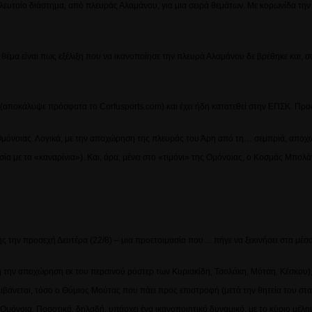
ο τελευταίο διάστημα, από πλευράς Αλαμάνου, για μια σειρά θεμάτων. Με κορωνίδα 
Το θέμα είναι πως εξέλιξη που να ικανοποίησε την πλευρά Αλαμάνου δε βρέθηκε και, σ
 που (αποκάλυψε πρόσφατα το
Corfusports
.
com
) και έχει ήδη κατατεθεί στην ΕΠΣΚ. Πρ
ς Ομόνοιας. Λογικά, με την αποχώρηση της πλευράς του Άρη από τη… σεμπριά, αποχωρ
ία με τα «καναρίνια»). Και, άρα, μένει στο «τιμόνι» της Ομόνοιας, ο Κοσμάς Μπολ
 της την προσεχή Δευτέρα (22/8) – μια προετοιμασία που… πήγε να ξεκινήσει στα μ
νη την αποχώρηση εκ του περσινού ρόστερ των Κυριακίδη, Τσολάκη, Μότση, Κέσκου),
μβάνεται, τόσο ο Θύμιος Μούτας που πάει προς επιστροφή (μετά την θητεία του στα
ν Ομόνοια. Ποσοτικά, δηλαδή, υπάρχει ένα ικανοποιητικό δυναμικό, με το κύριο μέλ