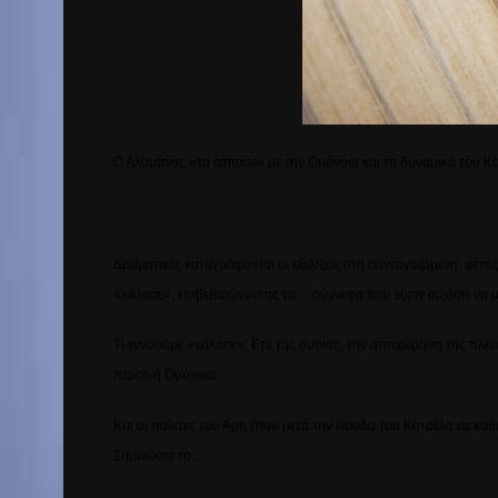
Ο Αλαμάνος «τα έσπασε» με την Ομόνοια και το δυναμικό του Κ
Δραματικές καταγράφονται οι εξελίξεις στη συνεργαζόμενη, φέτ
«χάλασε», επιβεβαιώνοντας τα… σύννεφα που είχαν αρχίσει να μ
Τι εννοούμε «χάλασε»; Επί της ουσίας, την αποχώρηση της πλευρ
περσινή Ομόνοια.
Και οι παίκτες του Άρη (που μετά την είσοδο του Κοτσέλα σε κ
Σημειώστε το…