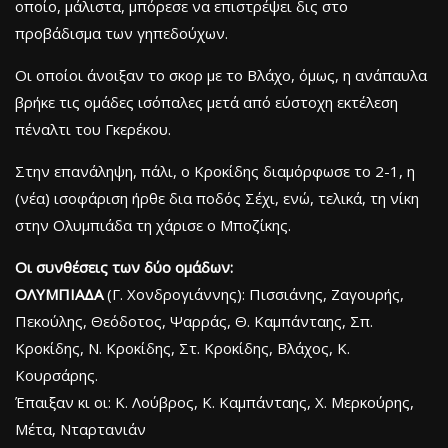
οποίο, μάλιστα, μπόρεσε να επιστρέψει δις στο
προβάδισμα των γηπεδούχων.
Οι οποίοι άνοιξαν το σκορ με το Βλάχο, όμως, η ανάπαυλα
βρήκε τις ομάδες ισόπαλες μετά από εύστοχη εκτέλεση
πέναλτι του Γκερέκου.
Στην επανάληψη, πάλι, ο Κροκίδης διαμόρφωσε το 2-1, η
(νέα) ισοφάριση ήρθε δια ποδός Σέχι, ενώ, τελικά, τη νίκη
στην Ολυμπιάδα τη χάρισε ο Μποζίκης.
Οι συνθέσεις των δύο ομάδων:
ΟΛΥΜΠΙΑΔΑ
(Γ. Χονδρογιάννης): Πισσιάνης, Ζαγουρής,
Πεκούλης, Θεόδοτος, Ψαρράς, Θ. Καμπάνταης, Σπ.
Κροκίδης, Ν. Κροκίδης, Στ. Κροκίδης, Βλάχος, Κ.
Κουρσάρης.
Έπαιξαν κι οι: Κ. Λούβρος, Κ. Καμπάνταης, Χ. Μερκούρης,
Μέτα, Νταρτανιάν