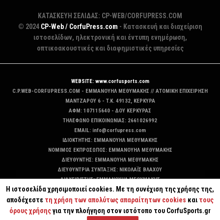
ΚΑΤΑΣΚΕΥΗ ΣΕΛΙΔΑΣ: CP-WEB/CORFUPRESS.COM
© 2024
CP-Web / CorfuPress.com
- Κατασκευή και διαχείριση
ιστοσελίδων, ηλεκτρονική και έντυπη ενημέρωση,
οπτικοακουστικές και διαφημιστικές υπηρεσίες
WEBSITE: www.corfusports.com
C.P.WEB-CORFUPRESS.COM - ΕΜΜΑΝΟΥΗΛ ΜΕΘΥΜΑΚΗΣ // ΑΤΟΜΙΚΗ ΕΠΙΧΕΙΡΗΣΗ
MANTZAΡΟΥ 6 - T.K. 49132, ΚΕΡΚΥΡΑ
ΑΦΜ: 107115640 - ΔΟΥ ΚΕΡΚΥΡΑΣ
ΤΗΛΕΦΩΝΟ ΕΠΙΚΟΙΝΩΝΙΑΣ: 2661026992
EMAIL: info@corfupress.com
ΙΔΙΟΚΤΗΤΗΣ: EMMANOYΗΛ ΜΕΘΥΜΑΚΗΣ
ΝΟΜΙΜΟΣ ΕΚΠΡΟΣΩΠΟΣ: EMMANOYΗΛ ΜΕΘΥΜΑΚΗΣ
ΔΙΕΥΘΥΝΤΗΣ: EMMANOYΗΛ ΜΕΘΥΜΑΚΗΣ
ΔΙΕΥΘΥΝΤΡΙΑ ΣΥΝΤΑΞΗΣ: ΝΙΚΟΛΑΪΣ ΒΛΑΧΟΥ
ΔΙΑΧΕΙΡΙΣΤΗΣ: EMMANOYΗΛ ΜΕΘΥΜΑΚΗΣ
Η ιστοσελίδα χρησιμοποιεί cookies. Με τη συνέχιση της χρήσης της,
ΔΙΚΑΙΟΥΧΟΣ DOMAIN: ΕΜΜΑΝΟΥΗΛ ΜΕΘΥΜΑΚΗΣ
αποδέχεστε
τη χρήση των απολύτως απαραίτητων cookies
και
τους
όρους χρήσης
για την πλοήγηση στον ιστότοπο του CorfuSports.gr