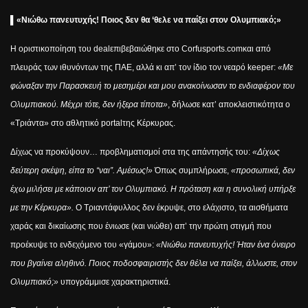
▌
«Νιώθω πανευτυχής! Ποιος δεν θα ‘θελε να παίξει στον Ολυμπιακό;»
Η οριστικοποίηση του
deal
επιβεβαιώθηκε στο
Corfusports
.
com
και από
πλευράς των ιθυνόντων της ΠΑΕ, αλλά κι απ’ τον ίδιο τον νεαρό
keeper
:
«Με
φώναξαν την Παρασκευή το μεσημέρι και μου ανακοίνωσαν το ενδιαφέρον του
Ολυμπιακού. Μέχρι τότε, δεν ήξερα τίποτα»
, δήλωσε κατ’ αποκλειστικότητα ο
«
T
ριάντα» στο αθλητικό
portal
της Κέρκυρας.
Δίχως να προκύψουν… προβληματισμοί στα της απάντησής του:
«Δίχως
δεύτερη σκέψη, είπα το “ναι”. Αμέσως!»
Όπως συμπλήρωσε,
«προσωπικά, δεν
έχω μιλήσει με κάποιον απ’ τον Ολυμπιακό. Η πρόταση και η συνολική υπήρξε
με την Κέρκυρα».
Ο Τριαντάφυλλος δεν έκρυψε, στο ελάχιστο, τα αισθήματα
χαράς και δικαίωσης που ένιωσε (και νιώθει) απ’ την πρώτη στιγμή που
προέκυψε το ενδεχόμενο του «γάμου»:
«Νιώθω πανευτυχής! Ήταν ένα όνειρο
που βγαίνει αληθινό. Ποιος ποδοσφαιριστής δεν θέλει να παίξει, άλλωστε, στον
Ολυμπιακό;»
υπογράμμισε χαρακτηριστικά.