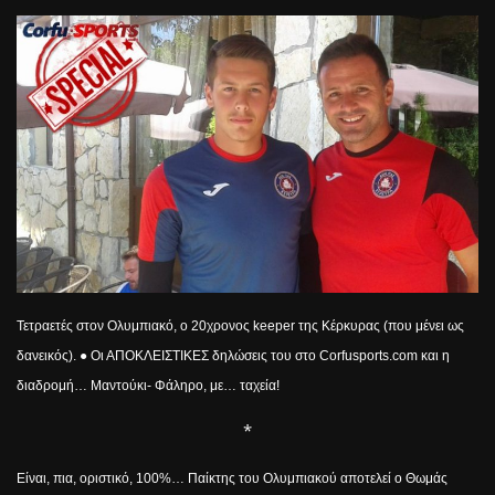
Τετραετές στον Ολυμπιακό, ο 20χρονος
keeper
της Κέρκυρας (που μένει ως
δανεικός). ● Οι ΑΠΟΚΛΕΙΣΤΙΚΕΣ δηλώσεις του στο
Corfusports
.
com
και η
διαδρομή… Μαντούκι- Φάληρο, με… ταχεία!
*
Είναι, πια, οριστικό, 100%… Παίκτης του Ολυμπιακού αποτελεί ο Θωμάς