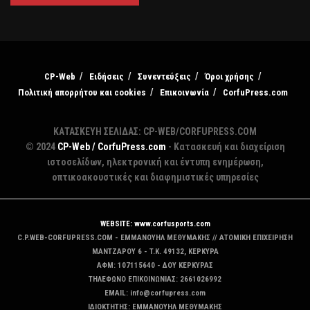
CP-Web
Ειδήσεις
Συνεντεύξεις
Όροι χρήσης
Πολιτική απορρήτου και cookies
Επικοινωνία
CorfuPress.com
ΚΑΤΑΣΚΕΥΗ ΣΕΛΙΔΑΣ: CP-WEB/CORFUPRESS.COM
© 2024
CP-Web / CorfuPress.com
- Κατασκευή και διαχείριση
ιστοσελίδων, ηλεκτρονική και έντυπη ενημέρωση,
οπτικοακουστικές και διαφημιστικές υπηρεσίες
WEBSITE: www.corfusports.com
C.P.WEB-CORFUPRESS.COM - ΕΜΜΑΝΟΥΗΛ ΜΕΘΥΜΑΚΗΣ // ΑΤΟΜΙΚΗ ΕΠΙΧΕΙΡΗΣΗ
MANTZAΡΟΥ 6 - T.K. 49132, ΚΕΡΚΥΡΑ
ΑΦΜ: 107115640 - ΔΟΥ ΚΕΡΚΥΡΑΣ
ΤΗΛΕΦΩΝΟ ΕΠΙΚΟΙΝΩΝΙΑΣ: 2661026992
EMAIL: info@corfupress.com
ΙΔΙΟΚΤΗΤΗΣ: EMMANOYΗΛ ΜΕΘΥΜΑΚΗΣ