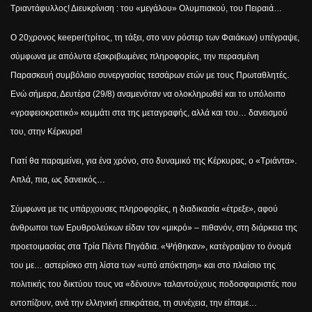
Τριαντάφυλλος! Διευκρίνιση : του «μεγάλου» Ολυμπιακού, του Πειραιά…
Ο 20χρονος
keeper
(τρίτος, τη τάξει, στο νυν ρόστερ των Φαιάκων) υπέγραψε,
σύμφωνα με απόλυτα εξακριβωμένες πληροφορίες, την περασμένη
Παρασκευή συμβόλαιο συνεργασίας τεσσάρων ετών με τους Πρωταθλητές.
Ενώ σήμερα, Δευτέρα (29/8) αναμενόταν να ολοκληρωθεί και το υπόλοιπο
«γραφειοκρατικό» κομμάτι στα της μεταγραφής, αλλά και του… δανεισμού
του, στην Κέρκυρα!
Γιατί θα παραμείνει, για ένα χρόνο, στο δυναμικό της Κέρκυρας, ο «Τριάντα».
Απλά, πια, ως δανεικός…
Σύμφωνα με τις υπάρχουσες πληροφορίες, η διαδικασία «έτρεξε», αφού
άνθρωποι των Ερυθρολεύκων είδαν τον «μικρό» – πιθανόν, στη διάρκεια της
προετοιμασίας στα Τρία Πέντε Πηγάδια. «Ψήθηκαν», κατέγραψαν το όνομά
του με… αστερίσκο στη λίστα των «υπό απόκτηση» και στο πλαίσιο της
πολιτικής του δικτύου τους να «δένουν» ταλαντούχους ποδοσφαιριστές που
εντοπίζουν, ανά την ελληνική επικράτεια, τη συνέχεια, την είπαμε…