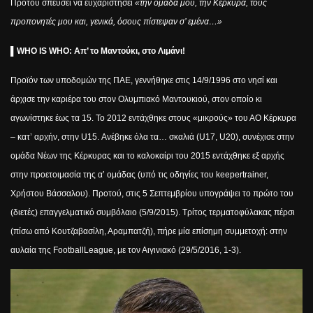
Προτού σπεύσει να ευχαριστήσει
«την ομάδα μου, την Κέρκυρα, τους
προπονητές μου και, γενικά, όσους πίστεψαν σ’ εμένα…»
▌
WHO IS WH
Ο: Απ’ το Μαντούκι, στο Λιμάνι!
Προϊόν των υποδομών της ΠΑΕ, γεννήθηκε στις 14/9/1996 στο νησί και
άρχισε την καριέρα του στον Ολυμπιακό Μαντουκιού, στον οποίο κι
αγωνίστηκε έως τα 15. Το 2012 εντάχθηκε στους «μικρούς» του ΑΟ Κέρκυρα
– κατ’ αρχήν, στην U15. Ανέβηκε όλα τα… σκαλιά (U17, U20), συνέχισε στην
ομάδα Νέων της Κέρκυρας και το καλοκαίρι του 2015 εντάχθηκε εξ αρχής
στην προετοιμασία της α’ ομάδας (υπό τις οδηγίες του
keeper
trainer
,
Χρήστου Βάσσαλου). Προτού, στις 5 Σεπτεμβρίου υπογράψει το πρώτο του
(διετές) επαγγελματικό συμβόλαιο (5/9/2015). Τρίτος τερματοφύλακας πέρσι
(πίσω από Κουτζαβασίλη, Αραμπατζή), πήρε μία επίσημη συμμετοχή: στην
αυλαία της
Football
League
, με τον Αιγινιακό (29/5/2016, 1-3).