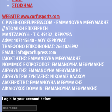
ΣΤΟΙΧΗΜΑ
WEBSITE: www.corfusports.com
C.P.WEB-CORFUPRESS.COM - ΕΜΜΑΝΟΥΗΛ ΜΕΘΥΜΑΚΗΣ
// ΑΤΟΜΙΚΗ ΕΠΙΧΕΙΡΗΣΗ
MANTZAΡΟΥ 6 - T.K. 49132, ΚΕΡΚΥΡΑ
ΑΦΜ: 107115640 - ΔΟΥ ΚΕΡΚΥΡΑΣ
ΤΗΛΕΦΩΝΟ ΕΠΙΚΟΙΝΩΝΙΑΣ: 2661026992
EMAIL: info@corfupress.com
ΙΔΙΟΚΤΗΤΗΣ: EMMANOYΗΛ ΜΕΘΥΜΑΚΗΣ
ΝΟΜΙΜΟΣ ΕΚΠΡΟΣΩΠΟΣ: EMMANOYΗΛ ΜΕΘΥΜΑΚΗΣ
ΔΙΕΥΘΥΝΤΗΣ: EMMANOYΗΛ ΜΕΘΥΜΑΚΗΣ
ΔΙΕΥΘΥΝΤΡΙΑ ΣΥΝΤΑΞΗΣ: ΝΙΚΟΛΑΪΣ ΒΛΑΧΟΥ
ΔΙΑΧΕΙΡΙΣΤΗΣ: EMMANOYΗΛ ΜΕΘΥΜΑΚΗΣ
ΔΙΚΑΙΟΥΧΟΣ DOMAIN: ΕΜΜΑΝΟΥΗΛ ΜΕΘΥΜΑΚΗΣ
Login to your account below