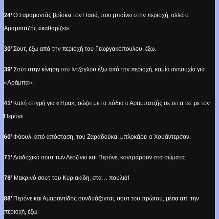
24’
Ο Σαραμαντάς βρίσκει τον Πασά, που μπαίνει στην περιοχή, αλλά ο
Αραμπατζής «καθαρίζει».
30’
Σουτ, έξω από την περιοχή του Γεωργακόπουλου, έξω.
39’
Σουτ στην κίνηση του Ιντζόγλου έξω από την περιοχή, καμία ανησυχία για
«Αράμπα».
41’
Καλή στιγμή για «Ήρα», σώζει με τα πόδια ο Αραμπατζής σε τετ α τετ με τον
Περόνε.
60’
Φάουλ, από απόσταση, του Ζαραδούκα, μπλοκάρει ο Χουάντερσον.
71’
Διαδοχικά σουτ των Λεοζίνιο και Περόνε, κοντράρουν στα σώματα.
78’
Μακρινό σουτ του Κυριακίδη, στα… πουλιά!
88’
Περόνε και Αμαραντίδης συνδυάζονται, σουτ του πρώτου, μέσα απ’ την
περιοχή, έξω.