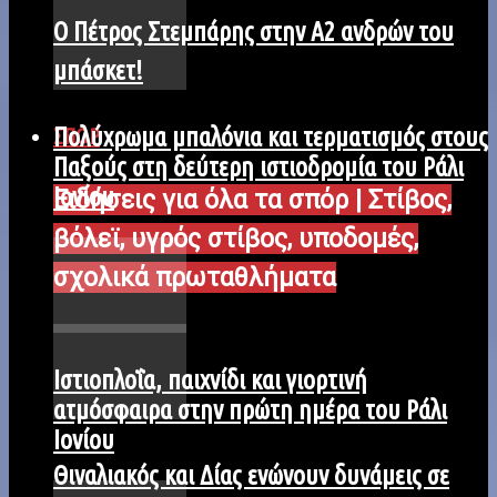
Ο Πέτρος Στεμπάρης στην Α2 ανδρών του
μπάσκετ!
Πολύχρωμα μπαλόνια και τερματισμός στους
ΣΠΟΡ
Παξούς στη δεύτερη ιστιοδρομία του Ράλι
Ιονίου
Ειδήσεις για όλα τα σπόρ | Στίβος,
βόλεϊ, υγρός στίβος, υποδομές,
σχολικά πρωταθλήματα
Iστιοπλοΐα, παιχνίδι και γιορτινή
ατμόσφαιρα στην πρώτη ημέρα του Ράλι
Ιονίου
Θιναλιακός και Δίας ενώνουν δυνάμεις σε