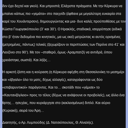
δεν έχει δεχτεί και γκολ). Και μπροστά; Ελάχιστα πράγματα. Με την Κέρκυρα να
μπαίνει κάπως πιο «γεμάτα» στο παιχνίδι (έφθανε με μεγαλύτερη ευκαιρία στα
καρέ του Χουάντερσον), δημιουργώντας και μια- δυο καλές προϋποθέσεις με τον
Κώστα Γεωργακόπουλο (3’ και 30’). Ο Ηρακλής, σταδιακά, ισορρόπησε (ειδικά
στο β’ ήταν δεδομένα πιο κινητικός, μα ως εκεί) μετρώντας κι αυτός ορισμένες
(μετρημένες, πάντως) τελικές (ξεχωρίζουν οι περιπτώσεις των Περόνε στο 41’ και
Λεοζίνιο στο 90’). Με τον –σταθερό, όμως- Αραμπατζή να αντιδρά, όπου
χρειάστηκε, σωστά). Και λήξις…
Η αρκετή ζέστη και η κούραση (η Κέρκυρα αφίχθη στη Θεσσαλονίκη το μεσημέρι
και «έβγαλε» όλο το ματς, δίχως αλλαγές), καταγράφονται ως δύο
«επιβαρυντικοί» παράγοντες. Και το… σκοτάδι που «γέμισε» το
«Καυτανζόγλειο» προς το τέλος (δίχως να ανάψουνε οι προβολείς), ως άλλο ένα
tip
της… ησυχίας, που κυριάρχησε στο (κεκλεισμένων) διπλό. Και αύριο
(Κυριακή), σειρά του Άρη…
Διαιτητής, ο Αρ. Λυμπούδης (Δ. Νατσιόπουλος, Θ. Αϊναλής).