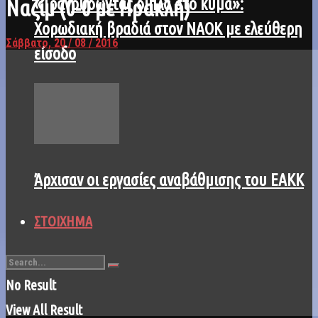
«Τραγουδώντας δίπλα στο κύμα»:
Ναζίμ (0-0 με Ηρακλή)
Χορωδιακή βραδιά στον ΝΑΟΚ με ελεύθερη
Σάββατο, 20 / 08 / 2016
είσοδο
Άρχισαν οι εργασίες αναβάθμισης του ΕΑΚΚ
ΣΤΟΙΧΗΜΑ
No Result
View All Result