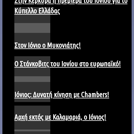
Στην Κέρκυρα η πρεμιέρα του Ιονίου για το
Κύπελλο Ελλάδας
Στον Ιόνιο ο Μυκονιάτης!
O Στάνκοβιτς του Ιονίου στο ευρωπαϊκό!
Ιόνιος: Δυνατή κίνηση με Chambers!
Αρχή εκτός με Καλαμαριά, ο Ιόνιος!