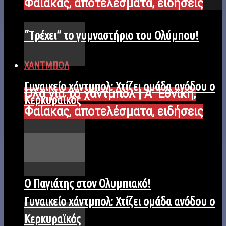
Φαίακας, αποτελέσματα, ειδήσεις
“Tρέχει” το γυμναστήριο του Ολύμπου!
ΧΑΝΤΜΠΟΛ
Γυναικείο χάντμπολ: Χτίζει ομάδα ανόδου ο
Όλα για το χάντμπολ | Α΄ Εθνική,
Κερκυραϊκός
Φαίακας, αποτελέσματα, ειδήσεις
Ο Παγιάτης στον Ολυμπιακό!
Γυναικείο χάντμπολ: Χτίζει ομάδα ανόδου ο
Κερκυραϊκός