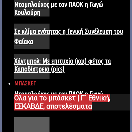
Νταμπλούχος με τον ΠΑΟΚ η Γωγώ
Κουλούρη
Σε κλίμα ενότητας η Γενική Συνέλευση του
Φαίακα
Χάντμπολ: Με επιτυχία (και) φέτος τα
Καποδίστρεια (pics)
ΜΠΑΣΚΕΤ
Νταμπλούχος με τον ΠΑΟΚ η Γωγώ
Ολα για το μπάσκετ | Γ΄ Εθνική,
Κουλούρη
ΕΣΚΑΒΔΕ, αποτελέσματα