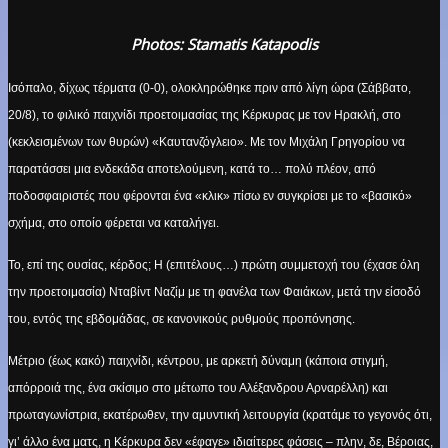
Photos: Stamatis Katapodis
Ισόπαλο, δίχως τέρματα (0-0), ολοκληρώθηκε πριν από λίγη ώρα (Σάββατο,
20/8), το φιλικό παιχνίδι προετοιμασίας της Κέρκυρας με τον Ηρακλή, στο
(κεκλεισμένων των θυρών) «Καυτανζόγλειο». Με τον Μιχάλη Γρηγορίου να
παρατάσσει μια ενδεκάδα αποτελούμενη, κατά το… πολύ πλέον, από
ποδοσφαιριστές που φέρονται ένα «κλικ» πίσω εν συγκρίσει με το «βασικό»
σχήμα, στο οποίο φέρεται να καταλήγει.
Το, επί της ουσίας, κέρδος; Η (επιτέλους…) πρώτη συμμετοχή του (έχασε όλη
την προετοιμασία) Νταβίντ Ναζίμ με τη φανέλα των Φαιάκων, μετά την είσοδό
του, εντός της εβδομάδας, σε κανονικούς ρυθμούς προπόνησης.
Μέτριο (έως κακό) παιχνίδι, κέντρου, με αρκετή δύναμη (κάποια στιγμή,
απόρροιά της, ένα σκίσιμο στο μέτωπο του Αλέξανδρου Αρναρέλλη) και
πρωταγωνίστρια, εκατέρωθεν, την αμυντική λειτουργία (κρατάμε το γεγονός ότι,
γι’ άλλο ένα ματς, η Κέρκυρα δεν «έφαγε» ιδιαίτερες φάσεις – πλην, δε, Βέροιας,