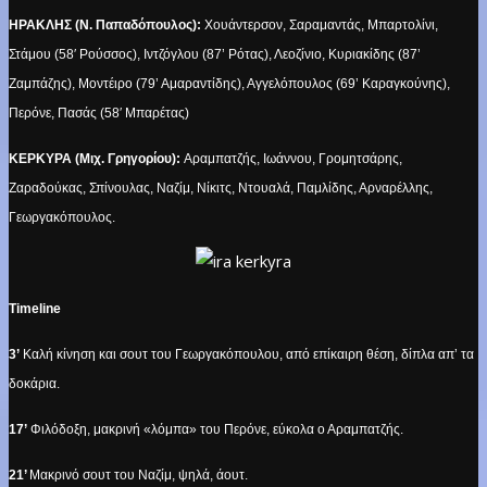
ΗΡΑΚΛΗΣ (Ν. Παπαδόπουλος):
Χουάντερσον, Σαραμαντάς, Μπαρτολίνι,
Στάμου (58′ Ρούσσος), Ιντζόγλου (87’ Ρότας), Λεοζίνιο, Κυριακίδης (87’
Ζαμπάζης), Μοντέιρο (79’ Αμαραντίδης), Αγγελόπουλος (69’ Καραγκούνης),
Περόνε, Πασάς (58′ Μπαρέτας)
ΚΕΡΚΥΡΑ (Μιχ. Γρηγορίου):
Αραμπατζής, Ιωάννου, Γρομητσάρης,
Ζαραδούκας, Σπίνουλας, Ναζίμ, Νίκιτς, Ντουαλά, Παμλίδης, Αρναρέλλης,
Γεωργακόπουλος.
Timeline
3’
Καλή κίνηση και σουτ του Γεωργακόπουλου, από επίκαιρη θέση, δίπλα απ’ τα
δοκάρια.
17’
Φιλόδοξη, μακρινή «λόμπα» του Περόνε, εύκολα ο Αραμπατζής.
21’
Μακρινό σουτ του Ναζίμ, ψηλά, άουτ.