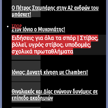
Ο Πέτρος Στεμπάρης στην Α2 ανδρών του
μπάσκετ!
ΣΠΟΡ
Στον Ιόνιο ο Μυκονιάτης!
Ειδήσεις για όλα τα σπόρ | Στίβος,
βόλεϊ, υγρός στίβος, υποδομές,
σχολικά πρωταθλήματα
Ιόνιος: Δυνατή κίνηση με Chambers!
Θιναλιακός και Δίας ενώνουν δυνάμεις σε
επίπεδο ακαδημιών