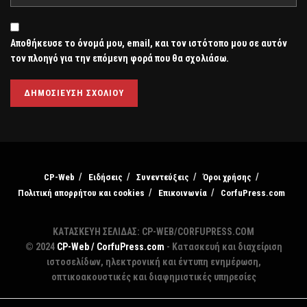
Αποθήκευσε το όνομά μου, email, και τον ιστότοπο μου σε αυτόν
τον πλοηγό για την επόμενη φορά που θα σχολιάσω.
CP-Web
Ειδήσεις
Συνεντεύξεις
Όροι χρήσης
Πολιτική απορρήτου και cookies
Επικοινωνία
CorfuPress.com
ΚΑΤΑΣΚΕΥΗ ΣΕΛΙΔΑΣ: CP-WEB/CORFUPRESS.COM
© 2024
CP-Web / CorfuPress.com
- Κατασκευή και διαχείριση
ιστοσελίδων, ηλεκτρονική και έντυπη ενημέρωση,
οπτικοακουστικές και διαφημιστικές υπηρεσίες