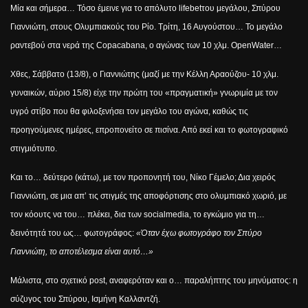
Μία και σήμερα… Τόσο έμεινε για το απόλυτο
life
bet
του μεγάλου, Σπύρου
Γιαννιώτη, στους Ολυμπιακούς του Ρίο. Τρίτη, 16 Αυγούστου… Το μεγάλο
ραντεβού στα νερά της
Copacabana
, ο αγώνας των 10 χλμ.
Open
Water
…
X
θες, Σάββατο (13/8), ο Γιαννιώτης (μαζί με την Κέλλη Αραούζου- 10 χλμ.
γυναικών, αύριο 15/8) είχε την πρώτη του «πραγματική» γνωριμία με τον
υγρό στίβο που θα φιλοξενήσει τον μεγάλο του αγώνα, καθώς τις
προηγούμενες ημέρες, επροπονείτο σε πισίνα. Από εκεί και το φωτογραφικό
στιγμιότυπο.
Και το… δεύτερο (κάτω), με τον προπονητή του, Νίκο Γέμελο; Δια χειρός
Γιαννιώτη, σε μια απ’ τις στιγμές της αποφόρτισης στο ολυμπιακό χωριό, με
τον κόουτς να του… πλέκει, δια των
social
media
, το εγκώμιο για τη…
δεινότητά του ως… φωτογράφος:
«Όταν έχω φωτογράφο τον Σπύρο
Γιαννιώτη, το αποτέλεσμα είναι αυτό…»
Μάλιστα, στο σχετικό
post
, αναφερόταν και ο… παραλήπτης του μηνύματος: η
σύζυγος του Σπύρου, Ισμήνη Καλλαντζή.