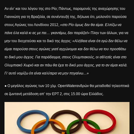
Αν είν’ και του λόγου της στο Ρίο; Πάντως, παραμονές της αναχώρησης του
Γιαννιώτη για τη Βραζιλία, σε συνέντευξή της, δήλωνε ότι, μολονότι παρούσα
στους Αγώνες του Λονδίνου 2012,
«στο Ρίο όμως δεν θα είμαι. Ελπίζω να
πάνε όλα καλά κι ας με πει… γκαντέμω, δεν πειράζει!»
Πλην των άλλων, για να
μην του διοχετεύσει και το δικό της άγχος:
«Αλήθεια είναι ότι εγώ δεν θέλω να
είμαι παρούσα στους αγώνες γιατί αγχώνομαι και δεν θέλω να του προσθέτω
το δικό μου άγχος. Για παράδειγμα, στους Ολυμπιακούς, οι αθλητές είναι στο
Ολυμπιακό Χωριό και αν πάω θα έχει το δικό μου άγχος, για το αν είμαι καλά.
Γι’ αυτό νομίζω ότι είναι καλύτερα να μην πηγαίνω…»
● Ο μεγάλος αγώνας των 10 χλμ.
Open
Water
ανδρών θα μεταδοθεί τηλεοπτικά
σε ζωντανή μετάδοση απ’ την ΕΡΤ 2, στις 15.00 ώρα Ελλάδος.