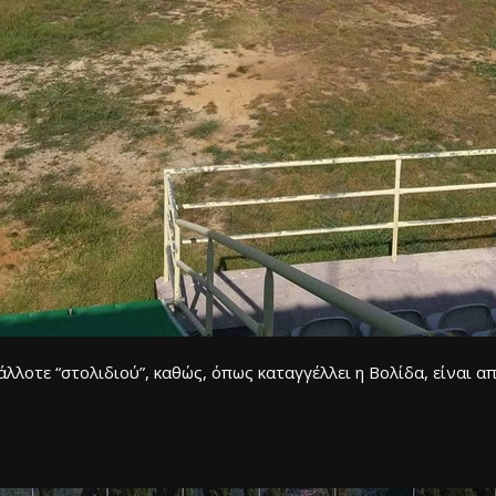
λλοτε “στολιδιού”, καθώς, όπως καταγγέλλει η Βολίδα, είναι α