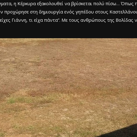
γματα, η Κέρκυρα εξακολουθεί να βρίσκεται πολύ πίσω… Όπως π
είων προχώρησε στη δημιουργία ενός γηπέδου στους Καστελλάνο
ί είχες Γιάννη, τι είχα πάντα”. Με τους ανθρώπους της Βολίδας 