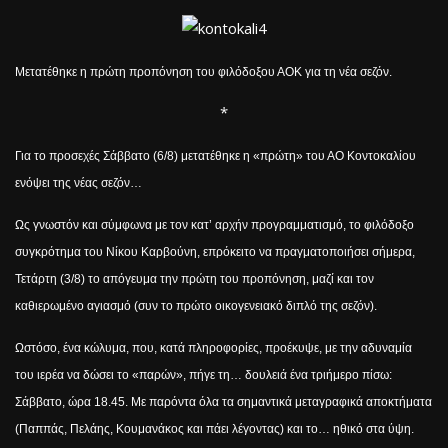
Μετατέθηκε η πρώτη προπόνηση του φιλόδοξου ΑΟΚ για τη νέα σεζόν.
*
Για το προσεχές Σάββατο (6/8) μετατέθηκε η «πρώτη» του ΑΟ Κοντοκαλίου
ενόψει της νέας σεζόν…
Ως γνωστόν και σύμφωνα με τον κατ’ αρχήν προγραμματισμό, το φιλόδοξο
συγκρότημα του Νίκου Καρβούνη, επρόκειτο να πραγματοποιήσει σήμερα,
Τετάρτη (3/8) το απόγευμα την πρώτη του προπόνηση, μαζί και τον
καθιερωμένο αγιασμό (συν το πρώτο οικογενειακό διπλό της σεζόν).
Ωστόσο, ένα κώλυμα, που, κατά πληροφορίες, προέκυψε, με την αδυναμία
του ιερέα να δώσει το «παρών», πήγε τη… δουλειά ένα τριήμερο πίσω:
Σάββατο, ώρα 18.45. Με παρόντα όλα τα σημαντικά μεταγραφικά αποκτήματα
(Παππάς, Πελάης, Κουμανάκος και πάει λέγοντας) και το… ηθικό στα ύψη.