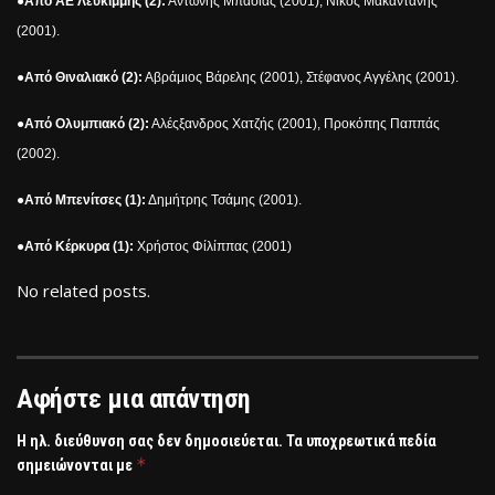
●
Από ΑΕ Λευκίμμης (2):
Αντώνης Μπασιάς (2001), Νίκος Μακαντάνης
(2001).
●
Από Θιναλιακό (2):
Αβράμιος Βάρελης (2001), Στέφανος Αγγέλης (2001).
●
Από Ολυμπιακό (2):
Αλέςξανδρος Χατζής (2001), Προκόπης Παππάς
(2002).
●
Από Μπενίτσες (1):
Δημήτρης Τσάμης (2001).
●
Από Κέρκυρα (1):
Χρήστος Φίλίππας (2001)
No related posts.
Αφήστε μια απάντηση
Η ηλ. διεύθυνση σας δεν δημοσιεύεται.
Τα υποχρεωτικά πεδία
*
σημειώνονται με