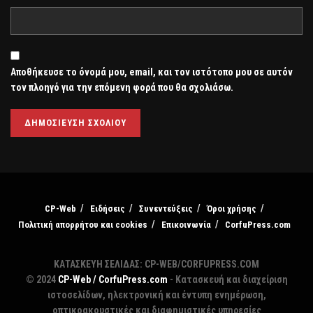
Αποθήκευσε το όνομά μου, email, και τον ιστότοπο μου σε αυτόν
τον πλοηγό για την επόμενη φορά που θα σχολιάσω.
CP-Web
Ειδήσεις
Συνεντεύξεις
Όροι χρήσης
Πολιτική απορρήτου και cookies
Επικοινωνία
CorfuPress.com
ΚΑΤΑΣΚΕΥΗ ΣΕΛΙΔΑΣ: CP-WEB/CORFUPRESS.COM
© 2024
CP-Web / CorfuPress.com
- Κατασκευή και διαχείριση
ιστοσελίδων, ηλεκτρονική και έντυπη ενημέρωση,
οπτικοακουστικές και διαφημιστικές υπηρεσίες