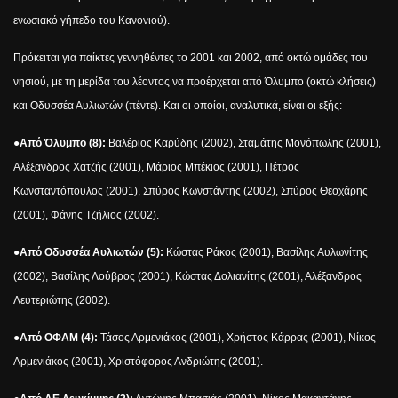
ενωσιακό γήπεδο του Κανονιού).
Πρόκειται για παίκτες γεννηθέντες το 2001 και 2002, από οκτώ ομάδες του
νησιού, με τη μερίδα του λέοντος να προέρχεται από Όλυμπο (οκτώ κλήσεις)
και Οδυσσέα Αυλιωτών (πέντε). Και οι οποίοι, αναλυτικά, είναι οι εξής:
●Από Όλυμπο (8):
Βαλέριος Καρύδης (2002), Σταμάτης Μονόπωλης (2001),
Αλέξανδρος Χατζής (2001), Μάριος Μπέκιος (2001), Πέτρος
Κωνσταντόπουλος (2001), Σπύρος Κωνστάντης (2002), Σπύρος Θεοχάρης
(2001), Φάνης Τζήλιος (2002).
●
Από Οδυσσέα Αυλιωτών (5):
Κώστας Ράκος (2001), Βασίλης Αυλωνίτης
(2002), Βασίλης Λούβρος (2001), Κώστας Δολιανίτης (2001), Αλέξανδρος
Λευτεριώτης (2002).
●
Από ΟΦΑΜ (4):
Τάσος Αρμενιάκος (2001), Χρήστος Κάρρας (2001), Νίκος
Αρμενιάκος (2001), Χριστόφορος Ανδριώτης (2001).