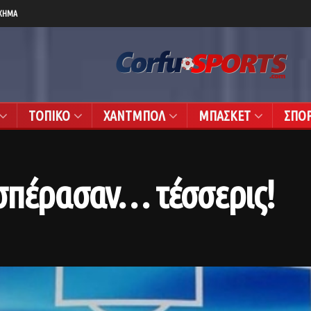
ΧΗΜΑ
ΤΟΠΙΚΟ
ΧΑΝΤΜΠΟΛ
ΜΠΑΣΚΕΤ
ΣΠΟ
σπέρασαν… τέσσερις!