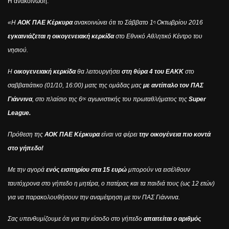
Η ανακοίνωση:
«Η
ΑΟΚ ΠΑΕ Κέρκυρα
ανακοινώνει ότι το Σάββατο 1
Οκτωβρίου 2016
η
εγκαινιάζεται η οικογενειακή κερκίδα
στο Εθνικό Αθλητικό Κέντρο του
νησιού.
Η
οικογενειακή κερκίδα
θα λειτουργήσει
στη θύρα 4 του ΕΑΚΚ
στο
σαββατιάτικο (01/10, 16:00) ματς της ομάδας μας
με αντίπαλο τον ΠΑΣ
Γιάννινα
, στο πλαίσιο της 6
αγωνιστικής του πρωταθλήματος της
Super
ης
League.
Πρόθεση της
ΑΟΚ ΠΑΕ Κέρκυρα
είναι να φέρει
την οικογένεια πιο κοντά
στο γήπεδο!
Με την αγορά
ενός εισιτηρίου στα 15 ευρώ
μπορούν να εισέλθουν
ταυτόχρονα στο γήπεδο η μητέρα, ο πατέρας και τα παιδιά τους (ως 12 ετών)
για να παρακολουθήσουν την αναμέτρηση με τον ΠΑΣ Γιάννινα.
Σας υπενθυμίζουμε ότι για την είσοδο στο γήπεδο
απαιτείται ο αριθμός