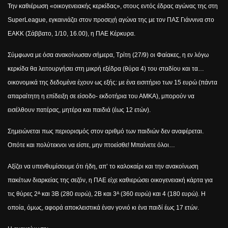
Την καθιέρωση «οικογενειακής κερκίδας», στους εντός έδρας αγώνας της στη
Super
League
, εγκαινιάζει στον προσεχή αγώνα της με τον ΠΑΣ Γιάννινα στο
ΕΑΚΚ (Σάββατο, 1/10, 16.00), η ΠΑΕ Κέρκυρα.
Σύμφωνα με όσα ανακοίνωσαν σήμερα, Τρίτη (27/9) οι Φαίακες, η εν λόγω
κερκίδα θα λειτουργήσει στη μικρή εξέδρα (θύρα 4) του σταδίου και τα…
οικονομικά της δεδομένα έχουν ως εξής: με ένα εισιτήριο των 15 ευρώ (πάντα
απαραίτητη η επίδειξη σε είσοδο- εκδοτήρια του ΑΜΚΑ), μπορούν να
εισέλθουν πατέρας, μητέρα και παιδιά (έως 12 ετών).
Σημειώνεται πως περιορισμός στον αριθμό των παιδιών δεν αναφέρεται.
Οπότε και πολύτεκνοι να είστε, μην πτοείσθε! Μπαίνετε όλοι…
Αξίζει να υπενθυμίσουμε ότι ήδη, απ’ το καλοκαίρι και την ανακοίνωση
πακέτων διαρκείας της σεζόν, η ΠΑΕ είχε καθιερώσει οικογενειακή κάρτα για
τις θύρες 2
και 3Β (280 ευρώ), 2Β και 3
(360 ευρώ) και 4 (180 ευρώ). Η
Α
Α
οποία, όμως, αφορά αποκλειστικά έναν γονιό κι ένα παιδί έως 17 ετών.