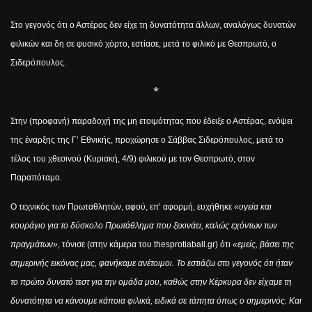
Στο γεγονός ότι ο Αστέρας δεν είχε τη δυνατότητα άλλων, αναλόγως δυνατών
φιλικών και δη σε φυσικό χόρτο, εστίασε, μετά το φιλικό με Θεσπρωτό, ο
Σιδερόπουλος.
*
Στην (προφανή) παραδοχή της μη ετοιμότητας που έδειξε ο Αστέρας, ενόψει
της έναρξης της Γ’ Εθνικής, προχώρησε ο Σάββας Σιδερόπουλος, μετά το
τέλος του χθεσινού (Κυριακή, 4/9) φιλικού με τον Θεσπρωτό, στον
Παραπόταμο.
Ο τεχνικός των Πρωταθλητών, αφού, επ’ αφορμή, ευχήθηκε
«υγεία και
κουράγιο για το δύσκολο Πρωτάθλημα που ξεκινάει, καλώς εχόντων των
πραγμάτων»
, τόνισε (στην κάμερα του
thesprotiaball
.
gr
) ότι
«εμείς, βάσει της
σημερινής εικόνας μας, φανήκαμε ανέτοιμοι. Το εστιάζω στο γεγονός ότι ήταν
το πρώτο δυνατό τεστ για την ομάδα μου, καθώς στην Κέρκυρα δεν είχαμε τη
δυνατότητα να κάνουμε κάποια φιλικά, ειδικά σε τάπητα όπως ο σημερινός. Και