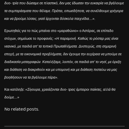
δυο- τρία που δώσαμε σε πλαστικό, δεν μας έδωσαν την ευκαιρία να βγάλουμε
τα συμπεράσματα που θέλαμε. Πρέπει, οπωσδήποτε, να συνέλθουμε γρήγορα
και να βρούμε λύσεις, γιατί έρχονται δύσκολα παιχνίδια…».
Ερωτηθείς για το πώς μπαίνει στο «μαραθώνιο» ο Αστέρας, σε επίπεδο
στόχων, σημείωσε το προφανές:
«Η παραμονή. Καθώς το ρόστερ μας είναι
νεανικό, με παιδιά απ’ τα τοπικά Πρωταθλήματα. Δυστυχώς, στη σημερινή
εποχή, με τα οικονομικά προβλήματα, δεν έχουμε την ευχέρεια να μπούμε σε
διαδικασία μεταγραφών. Καταλήξαμε, λοιπόν, σε παιδιά απ’ το νησί, με όρεξη
και διάθεση να διακριθούν και με υπομονή και με διάθεση πιστεύω να μας
βοηθήσουν να τα βγάλουμε πέρα».
Και κατέληξε:
«Σίγουρα, χρειάζονται δυο- τρεις έμπειροι παίκτες, αλλά θα
δούμε…»
No related posts.