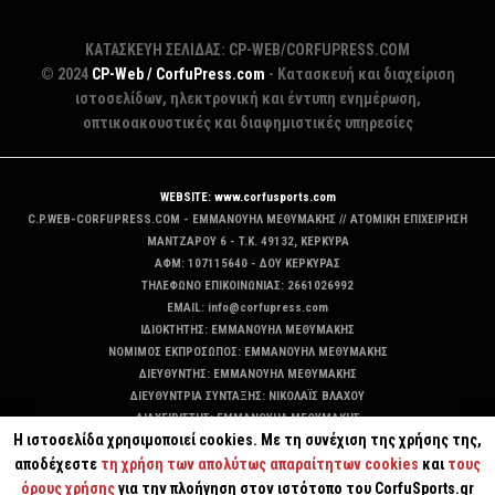
ΚΑΤΑΣΚΕΥΗ ΣΕΛΙΔΑΣ: CP-WEB/CORFUPRESS.COM
© 2024
CP-Web / CorfuPress.com
- Κατασκευή και διαχείριση
ιστοσελίδων, ηλεκτρονική και έντυπη ενημέρωση,
οπτικοακουστικές και διαφημιστικές υπηρεσίες
WEBSITE: www.corfusports.com
C.P.WEB-CORFUPRESS.COM - ΕΜΜΑΝΟΥΗΛ ΜΕΘΥΜΑΚΗΣ // ΑΤΟΜΙΚΗ ΕΠΙΧΕΙΡΗΣΗ
MANTZAΡΟΥ 6 - T.K. 49132, ΚΕΡΚΥΡΑ
ΑΦΜ: 107115640 - ΔΟΥ ΚΕΡΚΥΡΑΣ
ΤΗΛΕΦΩΝΟ ΕΠΙΚΟΙΝΩΝΙΑΣ: 2661026992
EMAIL: info@corfupress.com
ΙΔΙΟΚΤΗΤΗΣ: EMMANOYΗΛ ΜΕΘΥΜΑΚΗΣ
ΝΟΜΙΜΟΣ ΕΚΠΡΟΣΩΠΟΣ: EMMANOYΗΛ ΜΕΘΥΜΑΚΗΣ
ΔΙΕΥΘΥΝΤΗΣ: EMMANOYΗΛ ΜΕΘΥΜΑΚΗΣ
ΔΙΕΥΘΥΝΤΡΙΑ ΣΥΝΤΑΞΗΣ: ΝΙΚΟΛΑΪΣ ΒΛΑΧΟΥ
ΔΙΑΧΕΙΡΙΣΤΗΣ: EMMANOYΗΛ ΜΕΘΥΜΑΚΗΣ
Η ιστοσελίδα χρησιμοποιεί cookies. Με τη συνέχιση της χρήσης της,
ΔΙΚΑΙΟΥΧΟΣ DOMAIN: ΕΜΜΑΝΟΥΗΛ ΜΕΘΥΜΑΚΗΣ
αποδέχεστε
τη χρήση των απολύτως απαραίτητων cookies
και
τους
όρους χρήσης
για την πλοήγηση στον ιστότοπο του CorfuSports.gr